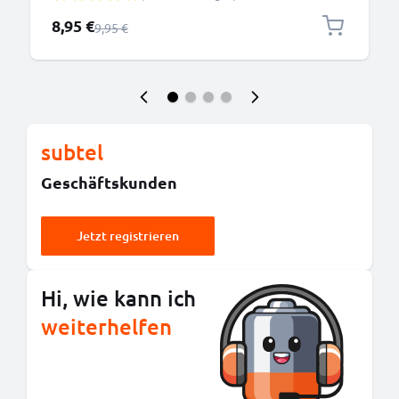
Sportuhr - 1A Datenkabel für Fitness Armband-Uhr
Sonderpreis
8,95 €
Regulärer Preis
9,95 €
subtel
Geschäftskunden
Jetzt registrieren
Hi, wie kann ich
weiterhelfen