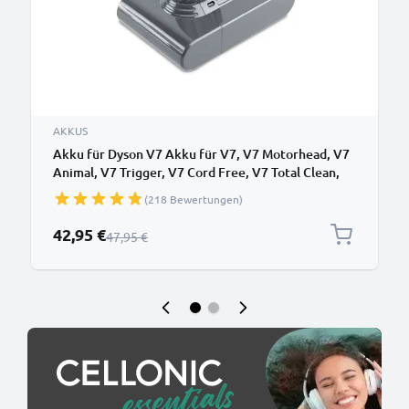
AKKUS
Akku für Dyson V7 Akku für V7, V7 Motorhead, V7
Animal, V7 Trigger, V7 Cord Free, V7 Total Clean,
SV11 Type B (Dyson 968670-02) (21.6V, 2500mAh)
(218 Bewertungen)
von CELLONIC - Batterie mit Schraube
Sonderpreis
42,95 €
Regulärer Preis
47,95 €