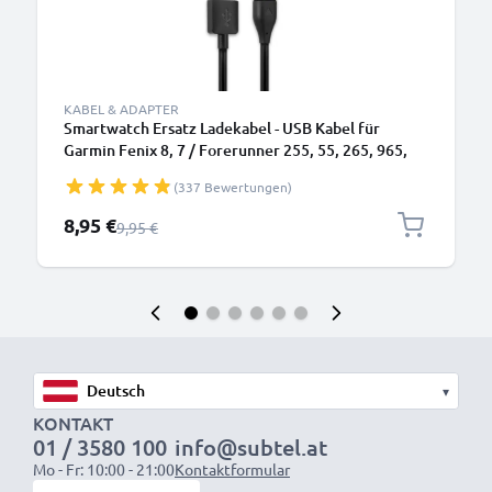
KABEL & ADAPTER
Smartwatch Ersatz Ladekabel - USB Kabel für
Garmin Fenix 8, 7 / Forerunner 255, 55, 265, 965,
165, 955 / Vivoactive 5 / Venu 3, 3S, 2 / Enduro 3
(337 Bewertungen)
Sportuhr - 1A Datenkabel für Fitness Armband-Uhr
Sonderpreis
8,95 €
Regulärer Preis
9,95 €
▾
KONTAKT
01 / 3580 100
info@subtel.at
Mo - Fr: 10:00 - 21:00
Kontaktformular