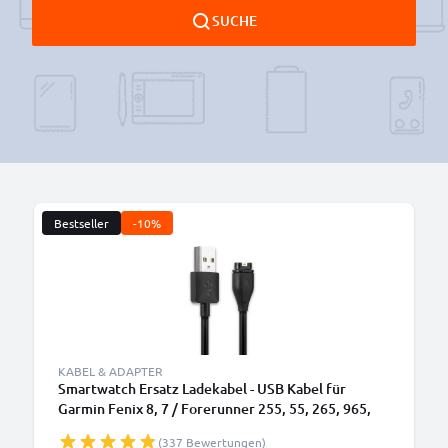
SUCHE
Bestseller
-10%
B
KABEL & ADAPTER
Smartwatch Ersatz Ladekabel - USB Kabel für
Garmin Fenix 8, 7 / Forerunner 255, 55, 265, 965,
165, 955 / Vivoactive 5 / Venu 3, 3S, 2 / Enduro 3
(337 Bewertungen)