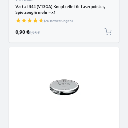
Varta LR44 (V13GA) Knopfzelle für Laserpointer,
Spielzeug & mehr – x1
(26 Bewertungen)
Sonderpreis
0,90 €
Regulärer Preis
0,95 €