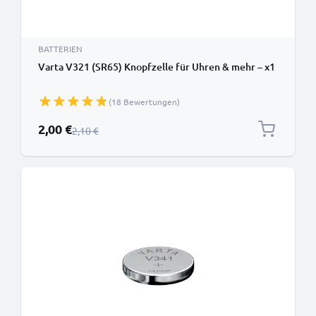
BATTERIEN
Varta V321 (SR65) Knopfzelle für Uhren & mehr – x1
(18 Bewertungen)
Sonderpreis
2,00 €
Regulärer Preis
2,10 €