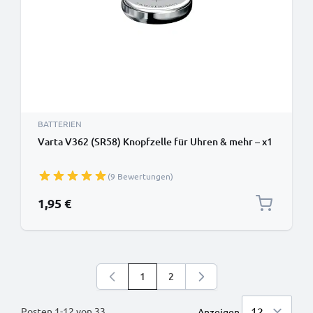
BATTERIEN
Varta V362 (SR58) Knopfzelle für Uhren & mehr – x1
(9 Bewertungen)
1,95 €
1
2
Sie lesen gerade die Seite
Seite
Posten
1
-
12
von
33
Anzeigen