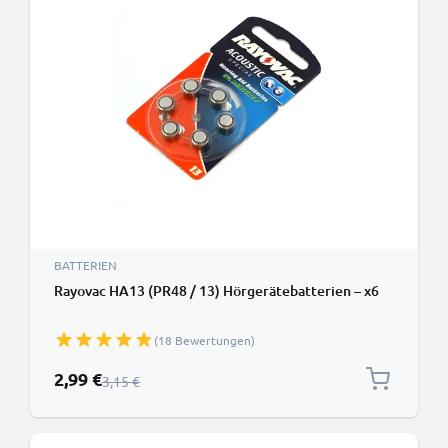
BATTERIEN
Rayovac HA13 (PR48 / 13) Hörgerätebatterien – x6
(18 Bewertungen)
Sonderpreis
2,99 €
Regulärer Preis
3,15 €