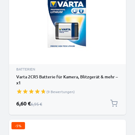
BATTERIEN
Varta 2CR5 Batterie für Kamera, Blitzgerät & mehr –
x1
(9 Bewertungen)
Sonderpreis
6,60 €
Regulärer Preis
6,95 €
-5%