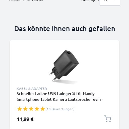
Das könnte Ihnen auch gefallen
B
KABEL & ADAPTER
Schnelles Laden: USB Ladegerät für Handy
Smartphone Tablet Kamera Lautsprecher uvm -
Ladeadapter mit 3A / 15W Schnellladegerät,
(10 Bewertungen)
Ladestecker / USB Lader
11,99 €