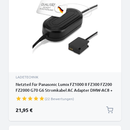
LADETECHNIK
Netzteil für Panasonic Lumix FZ1000 II FZ300 FZ200
FZ2000 G70 G6 Stromkabel AC Adapter DMW-AC8 +
DMW-DCC8 DC-Kuppler – Dummy-Akku –
(22 Bewertungen)
Netzadapter von subtel
21,95 €