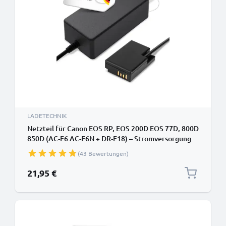
LADETECHNIK
Netzteil für Canon EOS RP, EOS 200D EOS 77D, 800D
850D (AC-E6 AC-E6N + DR-E18) – Stromversorgung
(ACK-E18) (ca. 3m Ladekabel – 8V, 2A, 24W) () von
(43 Bewertungen)
CELLONIC
21,95 €