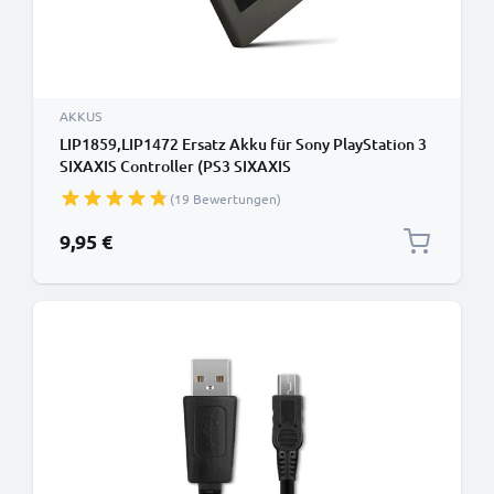
AKKUS
LIP1859,LIP1472 Ersatz Akku für Sony PlayStation 3
SIXAXIS Controller (PS3 SIXAXIS
CECHZC1E,CECHZC1H,CECHZC1J,CECHZC1U) -
(19 Bewertungen)
Console / Controller Ersatzakku 650mAh , Batterie
9,95 €