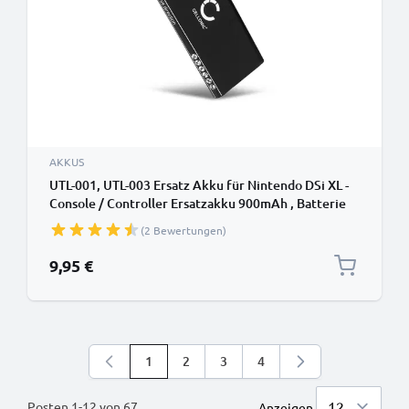
AKKUS
UTL-001, UTL-003 Ersatz Akku für Nintendo DSi XL -
Console / Controller Ersatzakku 900mAh , Batterie
(2 Bewertungen)
9,95 €
1
2
3
4
Sie lesen gerade die Seite
Seite
Seite
Seite
Posten
1
-
12
von
67
Anzeigen