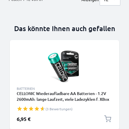
Das könnte Ihnen auch gefallen
BATTERIEN
CELLONIC Wiederaufladbare AA Batterien - 1.2V
2600mAh: lange Laufzeit, viele Ladezyklen f. XBox
Controller Kamera Fahrradbeleuchtung Telefon
(3 Bewertungen)
GPS Navigation Funkgeräte - Akkubatterie:
aufladbare NiMH Akku AA Mignon R6 LR6
6,95 €
rechargeable Battery