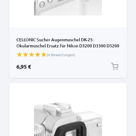
CELLONIC Sucher Augenmuschel DK-25:
Okularmuschel Ersatz für Nikon D3200 D3300 D5200
D5500 Okular Augen Muschel, Silikon Viewfinder
(4 Bewertungen)
Eye Cup, Kamera Blendschutz für View Finder
Display, Camera Eyepiece
6,95 €