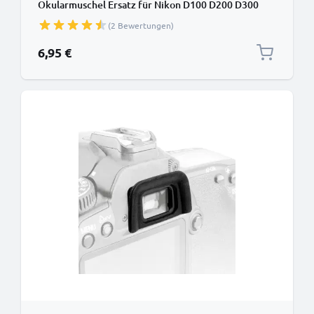
Okularmuschel Ersatz für Nikon D100 D200 D300
D3000 D300S D3100 D3200 D40x D50 D5000 D5100
(2 Bewertungen)
D5200 D5300 D60 D600 D610 D70 D7000 D70s
D7100 Okular Augen Muschel, Kunststoff
6,95 €
Viewfinder Eye Cup, Kamera Blendschutz für View F