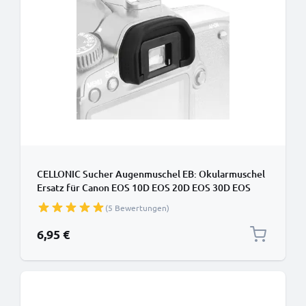
CELLONIC Sucher Augenmuschel EB: Okularmuschel
Ersatz für Canon EOS 10D EOS 20D EOS 30D EOS
40D EOS 50D EOS 5D EOS 5D Mark II EOS 60D EOS
(5 Bewertungen)
6D EOS 70D EOS 80D Okular Augen Muschel, Silikon
Viewfinder Eye Cup, Kamera Blendschutz für View
6,95 €
Finder Display, Came