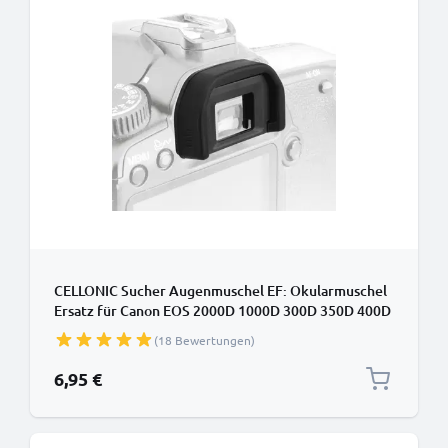
CELLONIC Sucher Augenmuschel EF: Okularmuschel
Ersatz für Canon EOS 2000D 1000D 300D 350D 400D
500D 550D Okular Augen Muschel, Silikon
(18 Bewertungen)
Viewfinder Eye Cup, Kamera Blendschutz für View
Finder Display, Camera Eyepiece
6,95 €