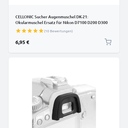
CELLONIC Sucher Augenmuschel DK-21:
Okularmuschel Ersatz für Nikon D7100 D200 D300
D70s D80 D90 Okular Augen Muschel, Silikon
(10 Bewertungen)
Viewfinder Eye Cup, Kamera Blendschutz für View
Finder Display, Camera Eyepiece
6,95 €