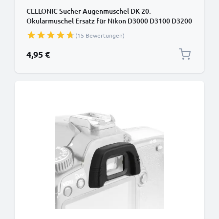
CELLONIC Sucher Augenmuschel DK-20:
Okularmuschel Ersatz für Nikon D3000 D3100 D3200
D40x D50 D5100 D5200 D60 D70s Okular Augen
(15 Bewertungen)
Muschel, Silikon Viewfinder Eye Cup, Kamera
Blendschutz für View Finder Display, Camera
4,95 €
Eyepiece