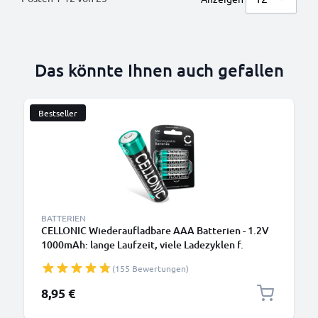
Das könnte Ihnen auch gefallen
Bestseller
BATTERIEN
CELLONIC Wiederaufladbare AAA Batterien - 1.2V
1000mAh: lange Laufzeit, viele Ladezyklen f.
Fernbedienung Telefon Babyphone Solarlampe -
(155 Bewertungen)
Akkubatterie: aufladbare NiMH Akku AAA Micro
R03 LR03 rechargeable Battery
8,95 €