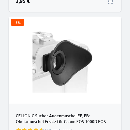
3,95 €
-5%
CELLONIC Sucher Augenmuschel EF, EB:
Okularmuschel Ersatz für Canon EOS 1000D EOS
100D EOS 40D EOS 450D EOS 500D EOS 50D EOS 5D