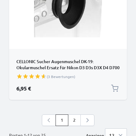
CELLONIC Sucher Augenmuschel DK-19:
Okularmuschel Ersatz für Nikon D3 D3s D3X D4 D700
D800 D800E Okular Augen Muschel, Kunststoff
(3 Bewertungen)
Viewfinder Eye Cup, Kamera Blendschutz für View
Finder Display, Camera Eyepiece
6,95 €
1
2
Sie lesen gerade die Seite
Seite
Posten
1
-
12
von
25
Anzeigen