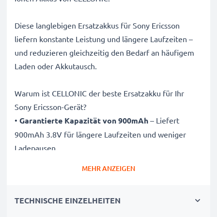
Diese langlebigen Ersatzakkus für Sony Ericsson
liefern konstante Leistung und längere Laufzeiten –
und reduzieren gleichzeitig den Bedarf an häufigem
Laden oder Akkutausch.
Warum ist CELLONIC der beste Ersatzakku für Ihr
Sony Ericsson-Gerät?
•
Garantierte Kapazität von 900mAh
– Liefert
900mAh 3.8V für längere Laufzeiten und weniger
Ladepausen
•
Hochwertige Lithium-Ionen-Technologie
– Sorgt
MEHR ANZEIGEN
für stabile Energieabgabe, längere Lebensdauer und
effiziente Leistung bei zahlreichen Ladezyklen
TECHNISCHE EINZELHEITEN
•
Höchste Qualität & Sicherheit
– Streng getestet
nach höchsten Standards für Sicherheit und