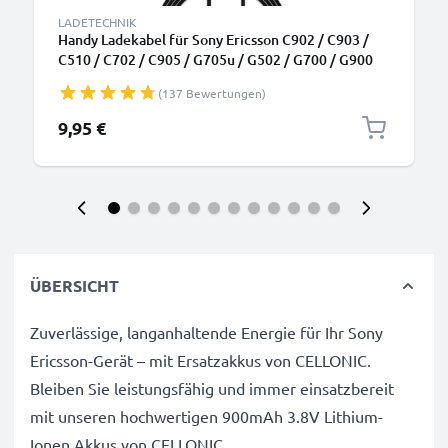
LADETECHNIK
Handy Ladekabel für Sony Ericsson C902 / C903 /
C510 / C702 / C905 / G705u / G502 / G700 / G900
Smartphone - 0.5A / 500mA Ericsson Connector
(137 Bewertungen)
Ladegerät 1.1m, Handyladekabel
9,95 €
ÜBERSICHT
Zuverlässige, langanhaltende Energie für Ihr Sony
Ericsson-Gerät – mit Ersatzakkus von CELLONIC.
Bleiben Sie leistungsfähig und immer einsatzbereit
mit unseren hochwertigen 900mAh 3.8V Lithium-
Ionen Akkus von CELLONIC.