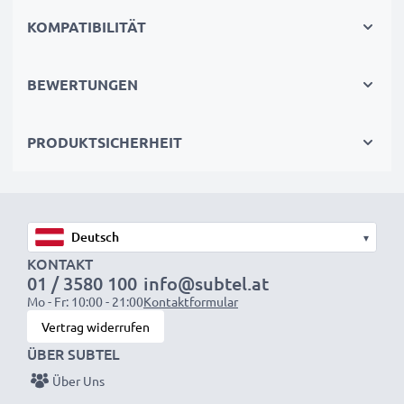
Zuverlässigkeit
KOMPATIBILITÄT
•
Einfache Installation & perfekte Passform
–
Einfach einzusetzen und vollständig kompatibel mit
BEWERTUNGEN
Ihrem Gerät
PRODUKTSICHERHEIT
Produktspezifikationen:
Marke:
CELLONIC
Zellentyp:
Lithium-Ionen
Spannung:
3.8V
▾
Kapazität:
900mAh
KONTAKT
01 / 3580 100
info@subtel.at
Watt:
3.42Wh
Mo - Fr: 10:00 - 21:00
Kontaktformular
Maße:
47 x 38 x 5
Vertrag widerrufen
Ersetzt Originalakkus:
BST-33
ÜBER SUBTEL
Kompatible Modelle:
Sony Ericsson W205, G502,
Über Uns
Z800, Yari, Aino, C901 GreenHeart, Satio, Xperia