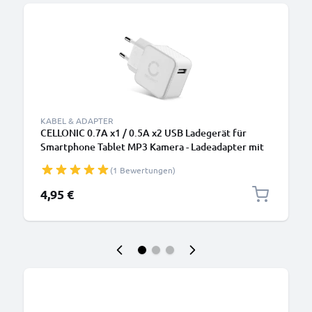
KABEL & ADAPTER
CELLONIC 0.7A x1 / 0.5A x2 USB Ladegerät für
Smartphone Tablet MP3 Kamera - Ladeadapter mit
USB Anschluss Stecker - Strom Adapter:
(1 Bewertungen)
Ladestecker für Steckdose - Lader Netzstecker
Netzteil
4,95 €