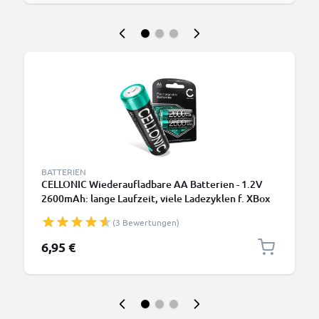
BATTERIEN
CELLONIC Wiederaufladbare AA Batterien - 1.2V
2600mAh: lange Laufzeit, viele Ladezyklen f. XBox
Controller Kamera Fahrradbeleuchtung Telefon
(3 Bewertungen)
GPS Navigation Funkgeräte - Akkubatterie:
aufladbare NiMH Akku AA Mignon R6 LR6
6,95 €
rechargeable Battery