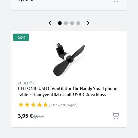
-20%
ZUBEHÖR
CELLONIC USB C Ventilator für Handy Smartphone
Tablet: Handyventilator mit USB-C Anschluss
Stecker - Android Miniventilator USB Gadget - Mini
(7 Bewertungen)
Fan Lüfter, Reiseventilator, leise tragbar klein
schwarz
Sonderpreis
3,95 €
Regulärer Preis
4,95 €