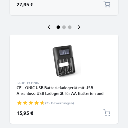
27,95 €
LADETECHNIK
CELLONIC USB Batterieladegerät mit USB
Anschluss: USB Ladegerät für AA-Batterien und
AAA-Batterien (NiMH Akku Batterien) -
(25 Bewertungen)
Akkuladegerät mit 4 Ladeschächten - AA AAA
Batterien mit USB aufladen
15,95 €