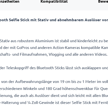
inzelheiten
Kompatibilität
Bewe
etooth Selfie Stick mit Stativ und abnehmbarem Auslöser v
 Stativ aus robustem Aluminium ist stabil und kinderleicht zu 
und der mit GoPros und anderen Action-Kameras kompatible Kamer
schafts- und Filmaufnahmen, Vlogging und alle anderen Videos
der Teleskopgriff des Bluetooth Sticks lässt sich ausklappen un
, von der Aufbewahrungslänge von 19 cm bis zu 1 Meter im vo
erschiedenen Winkeln und 180 Grad höhenschwenkbar für Que
enung, die auch als Auslöser dient und sich leicht mit allen Bl
alterung und ¼ Zoll-Gewinde ist dieser Selfie Stick mit Fern