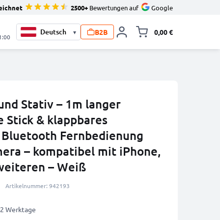
eichnet
2500+
Bewertungen auf
Google
B2B
0,00 €
▾
Minika
1:00
 und Stativ – 1m langer
e Stick & klappbares
t Bluetooth Fernbedienung
era – kompatibel mit iPhone,
weiteren – Weiß
Artikelnummer: 942193
1-2 Werktage