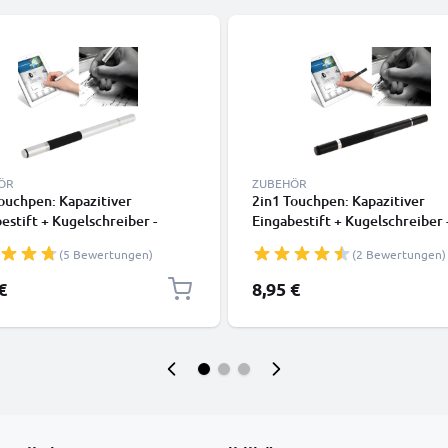
ÖR
ZUBEHÖR
ouchpen: Kapazitiver
2in1 Touchpen: Kapazitiver
estift + Kugelschreiber -
Eingabestift + Kugelschreiber 
Display Bedienstift /
Touch Display Bedienstift /
(5 Bewertungen)
(2 Bewertungen)
tift für Smartphone, eReader
Touchstift für Smartphone, e
 & Co. - Ersatzstift, Stylus Pen
Tablet & Co. - Ersatzstift, Styl
€
8,95 €
uchscreen Stift
für Touchscreen Stift