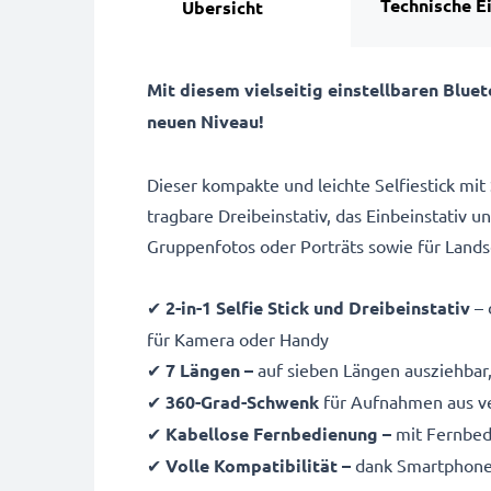
Technische E
Übersicht
Mit diesem vielseitig einstellbaren Blu
neuen Niveau!
Dieser kompakte und leichte Selfiestick mit
tragbare Dreibeinstativ, das Einbeinstativ 
Gruppenfotos oder Porträts sowie für Land
✔
2-in-1 Selfie Stick und Dreibeinstativ
– 
für Kamera oder Handy
✔
7 Längen –
auf sieben Längen ausziehbar
✔
360-Grad-Schwenk
für Aufnahmen aus v
✔
Kabellose Fernbedienung –
mit Fernbedi
✔
Volle Kompatibilität –
dank Smartphone-H