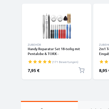
ZUBEHÖR
ZUBEH
Handy Reparatur Set 18-teilig mit
2in1 T
Pentalobe & TORX -
Eingab
Schraubendreher Set, Plastikheber,
Touch 
(171 Bewertungen)
Saugnapf, Pinzette & Kleber |
Touchs
Smartphone Reparatur Werkzeug
Tablet
7,95 €
8,95 
für To