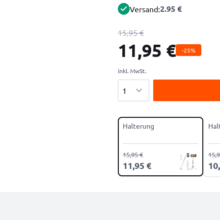
2.95 €
Versand:
15,95 €
11,95 €
-25%
inkl. MwSt.
Menge
Halterung
Hal
15,95 €
15,9
11,95 €
10