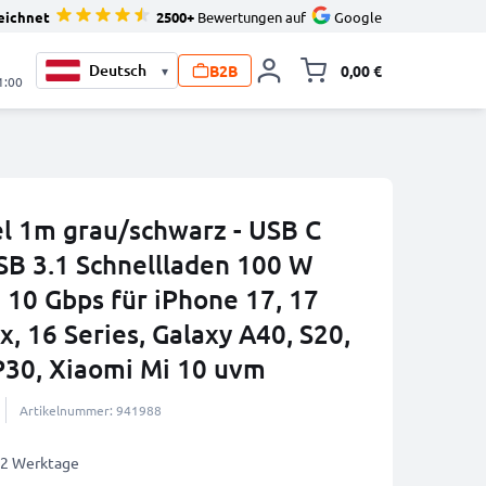
eichnet
2500+
Bewertungen auf
Google
B2B
0,00 €
▾
Minika
1:00
l 1m grau/schwarz - USB C
SB 3.1 Schnellladen 100 W
10 Gbps für iPhone 17, 17
x, 16 Series, Galaxy A40, S20,
P30, Xiaomi Mi 10 uvm
Artikelnummer: 941988
1-2 Werktage