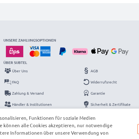
UNSERE ZAHLUNGSOPTIONEN
ÜBER SUBTEL
Über Uns
AGB
FAQ
Widerrufsrecht
Zahlung & Versand
Garantie
Händler & Institutionen
Sicherheit & Zertifikate
Kataloge
Datenschutzerklärung
onalisieren, Funktionen für soziale Medien
e können alle Cookies akzeptieren, nur notwendige
Kontakt
Impressum
eitere Informationen über unsere Verwendung von