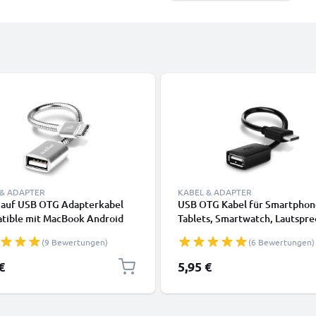
 & ADAPTER
KABEL & ADAPTER
 auf USB OTG Adapterkabel
USB OTG Kabel für Smartphon
tible mit MacBook Android
Tablets, Smartwatch, Lautspre
e Samsung Smartwatch
Kamera oder Kopfhörer OTG
(9 Bewertungen)
(6 Bewertungen)
precher Kamera oder
Adapter USB C Type C Stecker
rer, Silver
USB A Buchse - USB Host Ansch
€
5,95 €
On The Go Adapterkabel schw