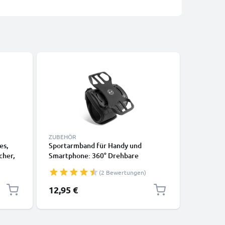
ZUBEHÖR
DEFAULT 
es,
Sportarmband für Handy und
Sportarm
cher,
Smartphone: 360° Drehbare
Smartpho
Armtasche mit Klettverschluss Band
Klettver
(2 Bewertungen)
 auf
- Handyhülle zum Joggen, Laufen,
Aufbewah
luss,
Sport - Oberarm und Unterarm
beim Spo
12,95 €
7,95 €
arz
Laufhülle, wasserfest Laufarmband
Oberarm 