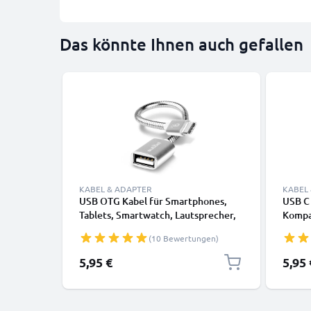
Das könnte Ihnen auch gefallen
KABEL & ADAPTER
KABEL
USB OTG Kabel für Smartphones,
USB C
Tablets, Smartwatch, Lautsprecher,
Kompa
Kamera oder Kopfhörer OTG
Googl
(10 Bewertungen)
Adapter USB C Type C Stecker auf
Lauts
USB A Buchse - USB Host Anschluss,
Kopfhö
5,95 €
5,95 
On The Go Adapterkabel silber