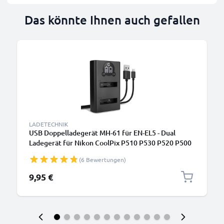
Das könnte Ihnen auch gefallen
LADETECHNIK
USB Doppelladegerät MH-61 für EN-EL5 - Dual
Ladegerät für Nikon CoolPix P510 P530 P520 P500
P300 P100 P90 P80 P6000 P5100 P5000 S10 5200
(6 Bewertungen)
Kamera Akkus, Ladekabel Netzteil
9,95 €