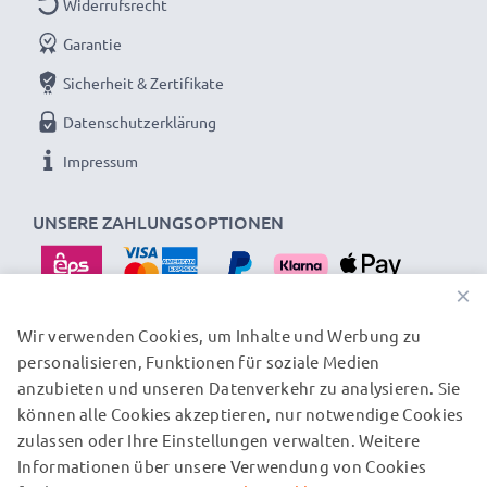
Widerrufsrecht
Systemkamera die den EN-EL5 Original-Akku
verwenden
Garantie
Sicherheit & Zertifikate
Datenschutzerklärung
Schonend Laden, verlängerte Akku-Lebensdauer: LED
Kamera Akku Ladegerät Nikon MH-61
Impressum
UNSERE ZAHLUNGSOPTIONEN
Kurze Ladezeit und schnelle Aufladung befreien
von langen Ladepausen
✔ Netzgerät mit wertiger Verarbeitung: Flexibles,
×
bruchsicheres Stromkabel / Ladestecker inkl
Wir verwenden Cookies, um Inhalte und Werbung zu
✔ LED Ladeanzeige: Anzeige zur Überwachung des
personalisieren, Funktionen für soziale Medien
UNSERE VERSANDPARTNER
Ladezustands & zum Auslesen der Restlaufzeit
anzubieten und unseren Datenverkehr zu analysieren. Sie
✔ Flexible Eingangsspannung: 100V - 250V für
können alle Cookies akzeptieren, nur notwendige Cookies
weltweite Nutzung (nur EU Netzkabel / Netzstecker
zulassen oder Ihre Einstellungen verwalten. Weitere
© subtel.at 2026
Informationen über unsere Verwendung von Cookies
inkl.)
Alle Preise verstehen sich inklusive Mehrwertsteuer und