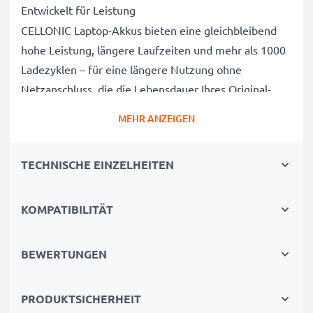
Entwickelt für Leistung
CELLONIC Laptop-Akkus bieten eine gleichbleibend
hohe Leistung, längere Laufzeiten und mehr als 1000
Ladezyklen – für eine längere Nutzung ohne
Netzanschluss, die die Lebensdauer Ihres Original-
Laptop-Akkus erreicht oder übertrifft
MEHR ANZEIGEN
CE-, FCC- & RoHS-geprüft
Unsere Akkuzellen der Klasse A werden rigoros
TECHNISCHE EINZELHEITEN
getestet, um ein optimales Sicherheitsniveau zu
gewährleisten, und verfügen über einen integrierten
Kurzschluss-, Überhitzungs- und
KOMPATIBILITÄT
Überspannungsschutz
3 Jahre Garantie
BEWERTUNGEN
Als spezialisierter Anbieter seit 2004 stehen unsere
Ersatzakkus für hohe Qualität und zertifizierte
PRODUKTSICHERHEIT
Standards – deshalb erhalten Sie eine 36-monatige