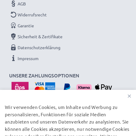
AGB
dass er exakt in das Akkufach Ihres Laptops passt.
Widerrufsrecht
Garantie
Sicherheit & Zertifikate
Datenschutzerklärung
Impressum
UNSERE ZAHLUNGSOPTIONEN
×
Wir verwenden Cookies, um Inhalte und Werbung zu
personalisieren, Funktionen für soziale Medien
UNSERE VERSANDPARTNER
anzubieten und unseren Datenverkehr zu analysieren. Sie
können alle Cookies akzeptieren, nur notwendige Cookies