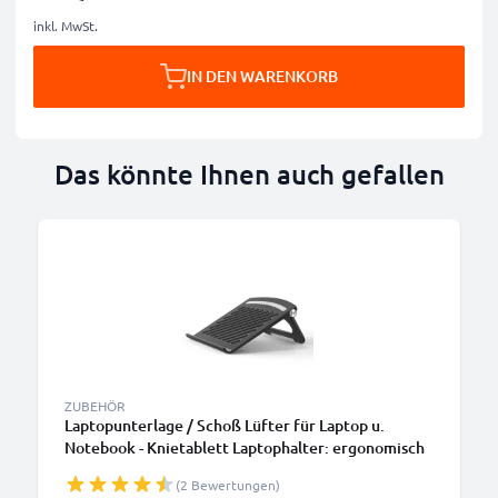
inkl. MwSt.
IN DEN WARENKORB
Das könnte Ihnen auch gefallen
ZUBEHÖR
Laptopunterlage / Schoß Lüfter für Laptop u.
Notebook - Knietablett Laptophalter: ergonomisch
höhenverstellbar einstellbar Ständer - 3in1
(2 Bewertungen)
Lapstand: Erhöhung, Kühler, Bettauflage