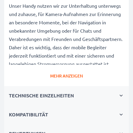
Unser Handy nutzen wir zur Unterhaltung unterwegs
und zuhause, für Kamera-Aufnahmen zur Erinnerung
an besondere Momente, bei der Navigation in
unbekannter Umgebung oder für Chats und
Verabredungen mit Freunden und Geschäftspartnern.
Daher ist es wichtig, dass der mobile Begleiter
jederzeit funktiontiert und mit einer sicheren und
langelebigen Stromversorgung ausgestattet ist.
MEHR ANZEIGEN
Der CELLONIC Olympia Chic / PhoneEasy 332gsm /
S20 Wechselakku wurde mit diesem Hintergrund
TECHNISCHE EINZELHEITEN
speziell für das Chic / PhoneEasy 332gsm / S20 Handy
/ Smartphone entwickelt.
Mit diesem, neuen Akku hat Ihr Mobiltelefon mehr als
KOMPATIBILITÄT
genug Power für die täglichen, kleinen und großen
Herausforderungen.