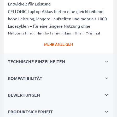
Entwickelt für Leistung
CELLONIC Laptop-Akkus bieten eine gleichbleibend
hohe Leistung, längere Laufzeiten und mehr als 1000
Ladezyklen – für eine längere Nutzung ohne
Netzanschluss, die die Lebensdauer Ihres Original-
Laptop-Akkus erreicht oder übertrifft
MEHR ANZEIGEN
CE-, FCC- & RoHS-geprüft
Unsere Akkuzellen der Klasse A werden rigoros
TECHNISCHE EINZELHEITEN
getestet, um ein optimales Sicherheitsniveau zu
gewährleisten, und verfügen über einen integrierten
Kurzschluss-, Überhitzungs- und
KOMPATIBILITÄT
Überspannungsschutz
3 Jahre Garantie
BEWERTUNGEN
Als spezialisierter Anbieter seit 2004 stehen unsere
Ersatzakkus für hohe Qualität und zertifizierte
PRODUKTSICHERHEIT
Standards – deshalb erhalten Sie eine 36-monatige