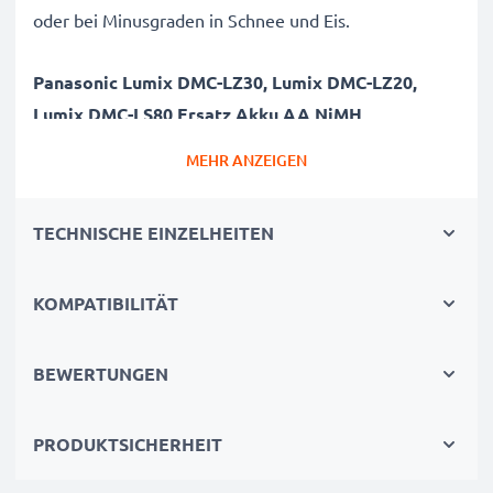
oder bei Minusgraden in Schnee und Eis.
Panasonic Lumix DMC-LZ30, Lumix DMC-LZ20,
Lumix DMC-LS80 Ersatz Akku AA NiMH
Marke
: subtel Camera Replacement Battery
MEHR ANZEIGEN
Kapazität
: 2x 2600mAh AA Zusatzakku
Spannung
: 1.2V
TECHNISCHE EINZELHEITEN
Zelltyp
: NiMH Akkupack / Battery Pack
Farbe
: siehe Abbildung
KOMPATIBILITÄT
Alternative für / Ersetzt:
AA NiMH Originalakku
BEWERTUNGEN
subtel Kamera Akku AA NiMH: Power für hochwertige
Fotos. Qualitätsgeprüfter Panasonic Lumix DMC-LZ30,
PRODUKTSICHERHEIT
Lumix DMC-LZ20, Lumix DMC-LS80 Akku