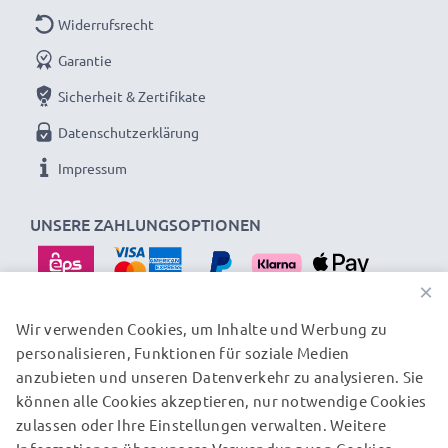
✔ Zertifizierte Sicherheit - Kurzschluss-,
Widerrufsrecht
Überhitzungs- und Überspannungsschutz
✔ Geeignet für Minusgrade und hohe Temperaturen -
Garantie
besonders witterungs- und temperaturresistent
Sicherheit & Zertifikate
✔ Regelmäßige, umfassende Tests - Jede der
Datenschutzerklärung
verbauten Zellen wird vor dem Einbau getestet
Impressum
Gerne genutzt als Austausch- oder Reserveakku für
UNSERE ZAHLUNGSOPTIONEN
Spiegelreflex, Systemkamera, Videokamera oder
Camcorder: Ersatz-Akkus von subtel bieten eine
sichere Stromversorgung zu einem günstigen Preis.
×
Wir verwenden Cookies, um Inhalte und Werbung zu
personalisieren, Funktionen für soziale Medien
UNSERE VERSANDPARTNER
★ 3 Jahre Garantie auf Kamera-Akkus für
anzubieten und unseren Datenverkehr zu analysieren. Sie
Panasonic Video-Camcorder und Fotokamera
können alle Cookies akzeptieren, nur notwendige Cookies
zulassen oder Ihre Einstellungen verwalten. Weitere
Als internationaler Fachhändler seit 2004 wissen wir,
© subtel.at 2026