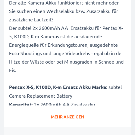
Der alte Kamera-Akku funktioniert nicht mehr oder
Sie suchen einen Wechselakku bzw. Zusatzakku für
zusätzliche Laufzeit?
Der subtel 2x 2600mAh AA Ersatzakku für Pentax X-
5, K100D, K-m Kameras ist die ausdauernde
Energiequelle für Erkundungstouren, ausgedehnte
Foto-Shootings und lange Videodrehs - egal ob in der
Hitze der Wüste oder bei Minusgraden in Schnee und
Eis.
Pentax X-5, K100D, K-m Ersatz Akku Marke
: subtel
Camera Replacement Battery
Kapazität
: 2x 2600mAh AA Zusatzakku
Spannung
: 1.2V
MEHR ANZEIGEN
Zelltyp
: NiMH Akkupack / Battery Pack
Farbe
: siehe Abbildung