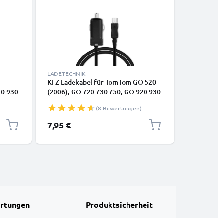
LADETECHNIK
LADETECH
KFZ Ladekabel für TomTom GO 520
KFZ Lade
20 930
(2006), GO 720 730 750, GO 920 930
(2006), 
er Pro
950, TomTom ONE XL, Urban Rider,
950, Tom
(8 Bewertungen)
gerät ,
Rider Pro, TomTom XL iQ Routes, XL
Rider Pr
Live, XXL iQ Routes - 1m, 5V, 2.4A /
Live, XXL
7,95 €
8,95 €
2400mA Auto Ladegerät
1000mA 
rtungen
Produktsicherheit