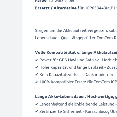
Farbe
: schwarz silber
Ersetzt / Alternative für
: ICP653443M,P1
Sorgen um die Akkulaufzeit vergessen: su
Lebensdauer. Qualitätsgeprüfter TomTom R
Volle Kompatibilität u. lange Akkulaufz
✔ Power für GPS Navi und SatNav - Hochle
✔ Hohe Kapazität und lange Laufzeit - Zus
✔ Kein Kapazitätsverlust - Dank moderner 
✔ 100% kompatibler Ersatz für TomTom IC
Lange Akku-Lebensdauer: Hochwertige, g
✔ Langanhaltend gleichbleibende Leistung -
✔ Zertifizierte Sicherheit - Kurzschluss-, 