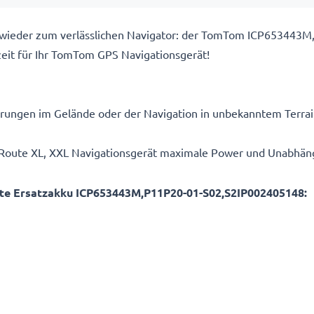
wieder zum verlässlichen Navigator: der TomTom ICP653443M
zeit für Ihr TomTom GPS Navigationsgerät!
erungen im Gelände oder der Navigation in unbekanntem Terra
m Route XL, XXL Navigationsgerät maximale Power und Unabhäng
e Ersatzakku ICP653443M,P11P20-01-S02,S2IP002405148: