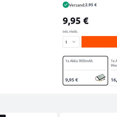
2.95 €
Versand:
9,95 €
inkl. MwSt.
Menge
1x Akku 900mAh
1x 
Wer
9,95 €
16