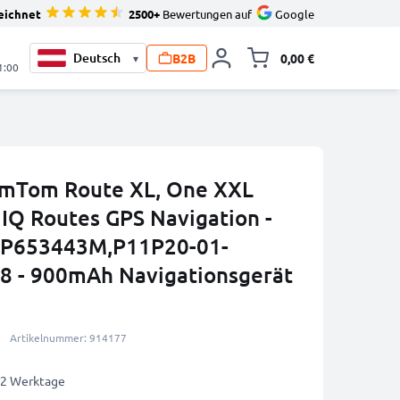
eichnet
2500+
Bewertungen auf
Google
B2B
0,00 €
▾
Minika
1:00
TomTom Route XL, One XXL
 IQ Routes GPS Navigation -
ICP653443M,P11P20-01-
8 - 900mAh Navigationsgerät
Artikelnummer: 914177
1-2 Werktage