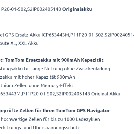
1P20-01-S02,S2IP002405148
Originalakku
btel GPS Ersatz Akku ICP653443M,P11P20-01-S02,S2IP00240514
oute XL, XXL Akku
eit: TomTom Ersatzakku mit 900mAh Kapazität
istungsakku für lange Nutzung ohne Zwischenladung
atzakku mit hoher Kapazität 900mAh
Lithium Zellen ohne Memory-Effekt
P653443M,P11P20-01-S02,S2IP002405148 Original-Akku
eprüfte Zellen für Ihren TomTom GPS Navigator
 hochwertige Zellen für bis zu 1000 Ladezyklen
Überhitzungs- und Überspannungsschutz