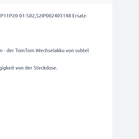
,P11P20-01-S02,S2IP002405148 Ersatz-
in - der TomTom Wechselakku von subtel
igkeit von der Steckdose.