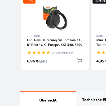
-30%
Bestsell
ZUBEHÖR
KABEL
GPS Navi Halterung für TomTom XXL
Mini 
IQ Routes, XL Europe, XXL 540, 540s,
Tablet
ONE, XXL, XL LIVE IQ Routes -
Kopfhö
(94 Bewertungen)
Autohalterung mit Saugnapf Halter
Daten
schwenkbar, neigbar
Sonderpreis
6,96 €
4,95 
Regulärer Preis
9,95 €
Technische E
Übersicht