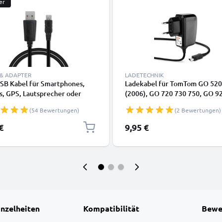
er
 & ADAPTER
LADETECHNIK
USB Kabel für Smartphones,
Ladekabel für TomTom GO 520
s, GPS, Lautsprecher oder
(2006), GO 720 730 750, GO 9
rer - Ladekabel und
950, ONE XL, Urban Rider, Rid
(54 Bewertungen)
(2 Bewertungen)
kabel 1m 1A PVC schwarz
GPS Navigator - Mini USB Lade
2A / 2000mA Ladekabel 1,2m -
€
9,95 €
Netzteil, Steckdose
inzelheiten
Kompatibilität
Bewe