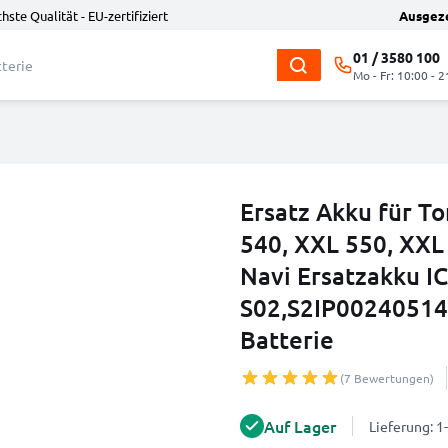
hste Qualität - EU-zertifiziert
Ausgez
01 / 3580 100
Mo - Fr: 10:00 - 2
Ersatz Akku für 
540, XXL 550, XXL
Navi Ersatzakku 
S02,S2IP00240514
Batterie
(7 Bewertungen)
Auf Lager
Lieferung: 