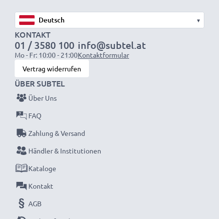
Vermeidung von Elektroschrott.
▾
Entscheiden Sie sich für CELLONIC und machen Sie
KONTAKT
keine Abstriche bei der Qualität!
01 / 3580 100
info@subtel.at
Mo - Fr: 10:00 - 21:00
Kontaktformular
Vertrag widerrufen
ÜBER SUBTEL
Über Uns
FAQ
Zahlung & Versand
Händler & Institutionen
Kataloge
Kontakt
AGB