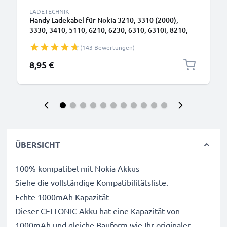
LADETECHNIK
Handy Ladekabel für Nokia 3210, 3310 (2000),
3330, 3410, 5110, 6210, 6230, 6310, 6310i, 8210,
8310, 8810, 8850 Smartphone - 0.5A / 500mA
(143 Bewertungen)
3.5mm Ladegerät 1.4m, Handyladekabel
8,95 €
ÜBERSICHT
100% kompatibel mit Nokia Akkus
Siehe die vollständige Kompatibilitätsliste.
Echte 1000mAh Kapazität
Dieser CELLONIC Akku hat eine Kapazität von
1000mAh und gleiche Bauform wie Ihr originaler