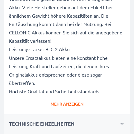
Akku. Viele Hersteller geben auf dem Etikett bei
ähnlichem Gewicht höhere Kapazitäten an. Die
Enttäuschung kommt dann bei der Nutzung. Bei
CELLONIC Akkus können Sie sich auf die angegebene
Kapazität verlassen!
Leistungsstarker BLC-2 Akku
Unsere Ersatzakkus bieten eine konstant hohe
Leistung, Kraft und Laufzeiten, die denen Ihres
Originalakkus entsprechen oder diese sogar
übertreffen.
Höchste Qualität und Sicherheitsstandards
Als Batteriespezialisten seit 2004 werden alle unsere
MEHR ANZEIGEN
Ersatzbatterien während des gesamten
Produktionsprozesses strengen und rigorosen Tests
TECHNISCHE EINZELHEITEN
unterzogen und entsprechen den höchsten EU-
Normen und darüber hinaus.