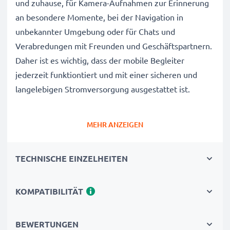
und zuhause, für Kamera-Aufnahmen zur Erinnerung
an besondere Momente, bei der Navigation in
unbekannter Umgebung oder für Chats und
Verabredungen mit Freunden und Geschäftspartnern.
Daher ist es wichtig, dass der mobile Begleiter
jederzeit funktiontiert und mit einer sicheren und
langelebigen Stromversorgung ausgestattet ist.
Der CELLONIC Nokia N97, N810, E90,
MEHR ANZEIGEN
E71 Wechselakku wurde mit diesem Hintergrund
speziell für das N97, N810, E90, E71 Handy /
TECHNISCHE EINZELHEITEN
Smartphone entwickelt.
Mit diesem, neuen Akku hat Ihr Mobiltelefon mehr als
genug Power für die täglichen, kleinen und großen
KOMPATIBILITÄT
Herausforderungen.
BEWERTUNGEN