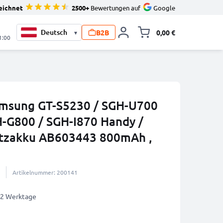
eichnet
2500+
Bewertungen auf
Google
B2B
0,00 €
▾
Minika
1:00
amsung GT-S5230 / SGH-U700
-G800 / SGH-I870 Handy /
atzakku AB603443 800mAh ,
Artikelnummer: 200141
1-2 Werktage