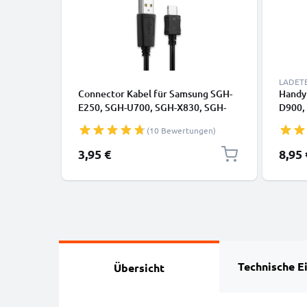
LADET
Connector Kabel für Samsung SGH-
Handy
E250, SGH-U700, SGH-X830, SGH-
D900,
X820, SGH-P300, SGH-D800, SGH-
E900,
(10 Bewertungen)
F300, SGH-J600, SGH-M300 Handy
U700,
Ladekabel - 1m 0.5A PVC schwarz -
500mA
3,95 €
8,95 
Datenkabel für Smartphone
Handy
Technische E
Übersicht