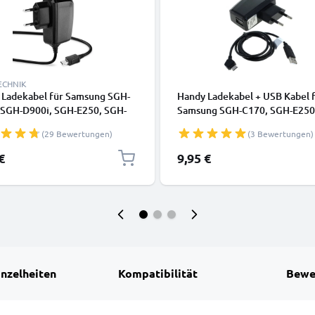
ECHNIK
 Ladekabel für Samsung SGH-
Handy Ladekabel + USB Kabel 
 SGH-D900i, SGH-E250, SGH-
Samsung SGH-C170, SGH-E250
 SGH-P300, SGH-P310, SGH-
M300, SGH-P300, SGH-U700
(29 Bewertungen)
(3 Bewertungen)
 SGH-X830 Smartphone - 0.5A /
Smartphone - 1A / 1000mA 18 
 Connector Ladegerät 1.4m,
Connector Ladegerät 1m,
€
9,95 €
ladekabel
Handyladekabel
inzelheiten
Kompatibilität
Bewe