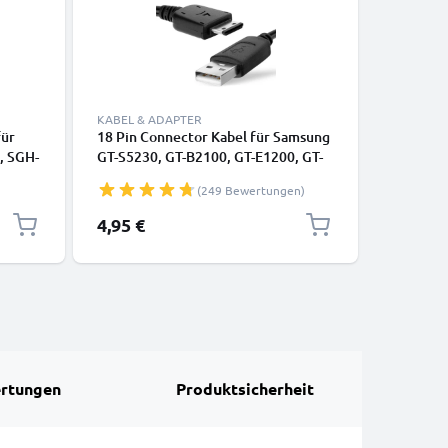
KABEL & ADAPTER
LADETECH
für
18 Pin Connector Kabel für Samsung
Handy La
, SGH-
GT-S5230, GT-B2100, GT-E1200, GT-
S5230, G
E1190, GT-E1150, SGH-F480 Handy
E1190, G
(249 Bewertungen)
Pin
Ladekabel - 1m PVC schwarz -
F480, SG
Datenkabel für Smartphone
1000mA C
4,95 €
8,95 €
Handyla
rtungen
Produktsicherheit