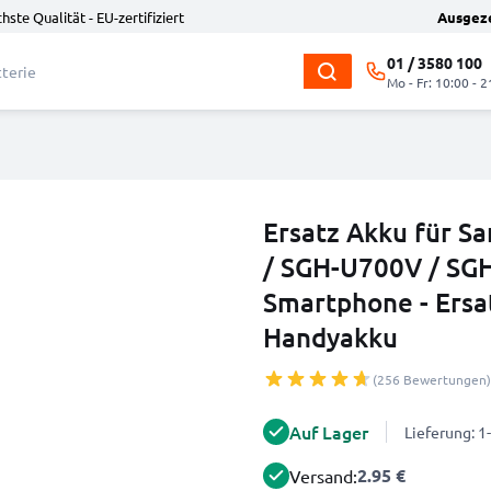
hste Qualität - EU-zertifiziert
Ausgez
01 / 3580 100
Mo - Fr: 10:00 - 2
Ersatz Akku für S
/ SGH-U700V / SGH
Smartphone - Ers
Handyakku
(256 Bewertungen)
Auf Lager
Lieferung: 
2.95 €
Versand: