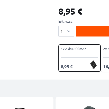
8,95 €
inkl. MwSt.
Menge
1x Akku 800mAh
2x 
8,95 €
16