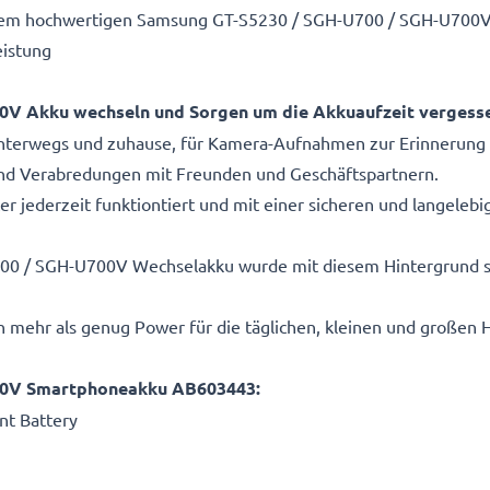
t dem hochwertigen Samsung GT-S5230 / SGH-U700 / SGH-U700
eistung
0V Akku wechseln und Sorgen um die Akkuaufzeit vergess
unterwegs und zuhause, für Kamera-Aufnahmen zur Erinnerung
nd Verabredungen mit Freunden und Geschäftspartnern.
ter jederzeit funktiontiert und mit einer sicheren und langeleb
 / SGH-U700V Wechselakku wurde mit diesem Hintergrund spe
n mehr als genug Power für die täglichen, kleinen und großen
00V Smartphoneakku AB603443:
t Battery