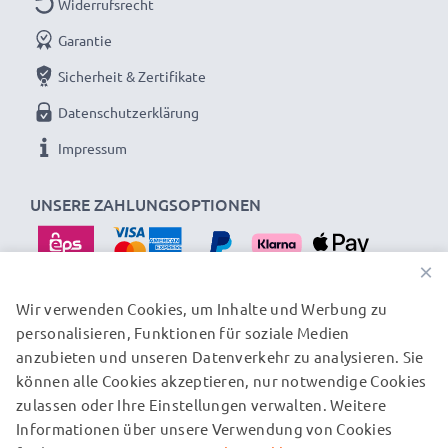
Widerrufsrecht
✕
für Steckdosen außerhalb der EU-Norm wird ein
zusätzlicher Netzadapter benötigt
Garantie
Sicherheit & Zertifikate
Datenschutzerklärung
Den Akku schonend laden für eine lange Akku-
Lebensdauer: das hochwertige Aufladekabel lädt
Impressum
Handy und Smartphone Akkus schonend und sicher
UNSERE ZAHLUNGSOPTIONEN
Smartphoneladegerät / AC Power Adapter:
Marke:
subtel Smartphone Charger / Charging Cable
×
Input
: 100V - 250V
Wir verwenden Cookies, um Inhalte und Werbung zu
Ausgangsspannung / Output Volt
: 5V Lader
personalisieren, Funktionen für soziale Medien
UNSERE VERSANDPARTNER
Ausgangsstrom / Output Ampere
: 1A / 1000mA
anzubieten und unseren Datenverkehr zu analysieren. Sie
Leistung / Power Watt
: 5W
können alle Cookies akzeptieren, nur notwendige Cookies
zulassen oder Ihre Einstellungen verwalten. Weitere
Stromanschluss:
Micro USB Stromstecker
© subtel.at 2026
Informationen über unsere Verwendung von Cookies
Alle Preise verstehen sich inklusive Mehrwertsteuer und
Anschlusskabel:
1.1m Netzkabel