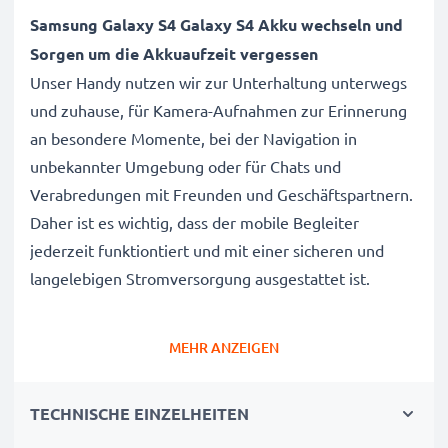
Samsung Galaxy S4 Galaxy S4 Akku wechseln und
Sorgen um die Akkuaufzeit vergessen
Unser Handy nutzen wir zur Unterhaltung unterwegs
und zuhause, für Kamera-Aufnahmen zur Erinnerung
an besondere Momente, bei der Navigation in
unbekannter Umgebung oder für Chats und
Verabredungen mit Freunden und Geschäftspartnern.
Daher ist es wichtig, dass der mobile Begleiter
jederzeit funktiontiert und mit einer sicheren und
langelebigen Stromversorgung ausgestattet ist.
Der CELLONIC Samsung Galaxy S4 Galaxy
MEHR ANZEIGEN
S4 Wechselakku wurde mit diesem Hintergrund
speziell für das Galaxy S4 Handy / Smartphone
TECHNISCHE EINZELHEITEN
entwickelt.
Mit diesem, neuen Akku hat Ihr Mobiltelefon mehr als