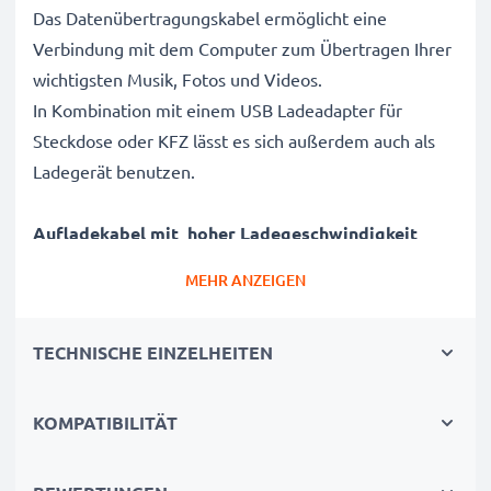
Das Datenübertragungskabel ermöglicht eine
Verbindung mit dem Computer zum Übertragen Ihrer
wichtigsten Musik, Fotos und Videos.
In Kombination mit einem USB Ladeadapter für
Steckdose oder KFZ lässt es sich außerdem auch als
Ladegerät benutzen.
Aufladekabel mit hoher Ladegeschwindigkeit
✔ Schnellladefähig - Ermöglicht schnelles Laden mit
MEHR ANZEIGEN
Ladegeschwindigkeit
✔ 30 Pin Dock Connector Adapterkabel - Ladestecker
TECHNISCHE EINZELHEITEN
für alle Geräte mit 30 Pin Dock Connector
Ladeanschluss
✔ Langlebige Verarbeitung - Bruchsicheres, Flexibles
KOMPATIBILITÄT
Stromkabel mit Knickschutz-Stecker