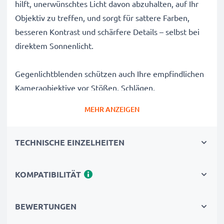
hilft, unerwünschtes Licht davon abzuhalten, auf Ihr
Objektiv zu treffen, und sorgt für sattere Farben,
besseren Kontrast und schärfere Details – selbst bei
direktem Sonnenlicht.
Gegenlichtblenden schützen auch Ihre empfindlichen
Kameraobjektive vor Stößen, Schlägen,
Fingerabdrücken, Regen, Staub und Sand und sind
MEHR ANZEIGEN
somit ein unverzichtbares Zubehör für jede
Kameratasche eines Fotografen.
TECHNISCHE EINZELHEITEN
Warum diese EW-83F Tulpe / Flower / Petal / Tulip
Bajonett Gegenlichtblende von CELLONIC wählen?
KOMPATIBILITÄT
✔ 100% kompatibel mit Canon Kameras, Camcordern,
DSLRs und mehr
BEWERTUNGEN
✔ Verbessert die Farbtiefe, den Kontrast und die