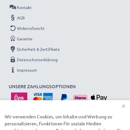
Material:
Kunststoff
Kontakt
Form:
Tulpe / Flower / Petal / Tulip
AGB
Brillante Fotofarben und Details mit dieser Tulpe /
Widerrufsrecht
Flower / Petal / Tulip Bajonett Gegenlichtblende
Garantie
von CELLONIC. Bestellen Sie jetzt für schnelle
Sicherheit & Zertifikate
Lieferung und 3 Jahre Garantie!
Datenschutzerklärung
Impressum
UNSERE ZAHLUNGSOPTIONEN
×
Wir verwenden Cookies, um Inhalte und Werbung zu
personalisieren, Funktionen für soziale Medien
UNSERE VERSANDPARTNER