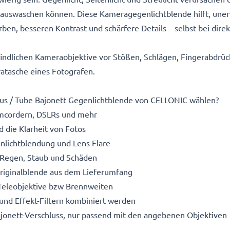
s auswaschen können. Diese Kameragegenlichtblende hilft, uner
arben, besseren Kontrast und schärfere Details – selbst bei dir
indlichen Kameraobjektive vor Stößen, Schlägen, Fingerabdrüc
atasche eines Fotografen.
bus / Tube Bajonett Gegenlichtblende von CELLONIC wählen?
mcordern, DSLRs und mehr
d die Klarheit von Fotos
nlichtblendung und Lens Flare
, Regen, Staub und Schäden
Originalblende aus dem Lieferumfang
 Teleobjektive bzw Brennweiten
und Effekt-Filtern kombiniert werden
onett-Verschluss, nur passend mit den angebenen Objektiven