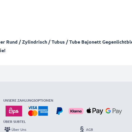
ser Rund / Zylindrisch / Tubus / Tube Bajonett Gegenlichtb
ie!
UNSERE ZAHLUNGSOPTIONEN
ÜBER SUBTEL
Über Uns
AGB