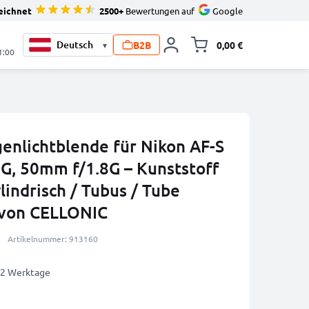
eichnet
2500+
Bewertungen auf
Google
B2B
0,00 €
▾
Minika
1:00
nlichtblende für Nikon AF-S
G, 50mm f/1.8G – Kunststoff
lindrisch / Tubus / Tube
 von CELLONIC
Artikelnummer: 913160
1-2 Werktage