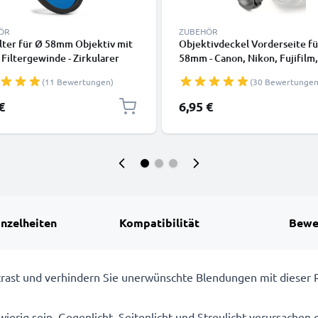
ÖR
ZUBEHÖR
lter für Ø 58mm Objektiv mit
Objektivdeckel Vorderseite fü
iltergewinde - Zirkularer
58mm - Canon, Nikon, Fujifilm,
ationsfilter, Polfilter,
Olympus, Sony, Panasonic, Pen
(11 Bewertungen)
(30 Bewertungen
arpolfilter, Polarisation
Snap On: Innengriff / Center P
Kappe Schutzdeckel
€
6,95 €
inzelheiten
Kompatibilität
Bewe
ast und verhindern Sie unerwünschte Blendungen mit dieser Ru
wierig sein. Gegenlicht, Seitenlicht und Streulicht verursachen