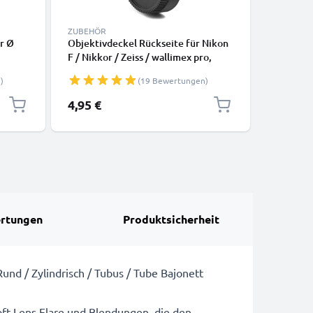
ZUBEHÖR
ZUBEHÖR
r Ø
Objektivdeckel Rückseite für Nikon
Objektiv
F / Nikkor / Zeiss / wallimex pro,
D Camera
tax,
Bajonettverschluss Kappe,
Bajonett
)
(19 Bewertungen)
inch
Schutzdeckel Nikon F Mount (AF-S,
Schutzde
AF-P, AI)
AF-P, AI)
4,95 €
6,95 €
rtungen
Produktsicherheit
nd / Zylindrisch / Tubus / Tube Bajonett
 oft Lens Flare und Blendungen, die den