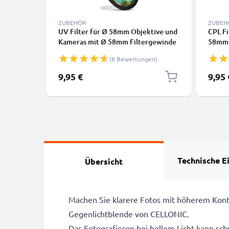
ZUBEHÖR
ZUBEH
UV Filter für Ø 58mm Objektive und
CPL Fi
Kameras mit Ø 58mm Filtergewinde
58mm F
- Schutzfilter / Schutzglas,
Polaris
(8 Bewertungen)
Sperrfilter, Klarfilter
Zirkul
9,95 €
9,95 
Technische E
Übersicht
Machen Sie klarere Fotos mit höherem Kontr
Gegenlichtblende von CELLONIC.
Das Fotografieren bei hellem Licht kann sch