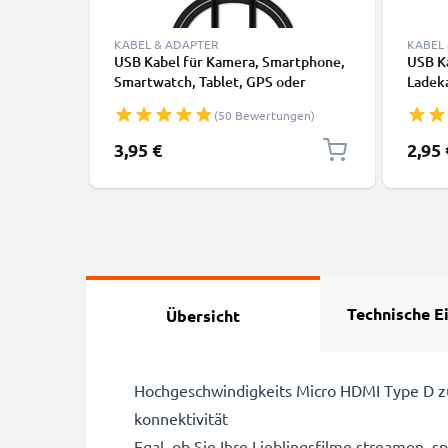
KABEL & ADAPTER
KABEL
USB Kabel für Kamera, Smartphone,
USB Ka
Smartwatch, Tablet, GPS oder
Ladek
Kopfhörer - Ladekabel 1m 1A PVC
2.0
(50 Bewertungen)
Datenkabel schwarz
3,95 €
2,95 
Technische E
Übersicht
Hochgeschwindigkeits Micro HDMI Type D zu 
konnektivität
Egal, ob Sie Ihre Lieblingsfilme streamen, 