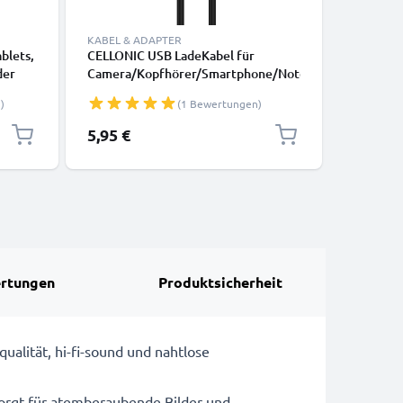
KABEL & ADAPTER
blets,
CELLONIC USB LadeKabel für
Gepolste
der
Camera/Kopfhörer/Smartphone/Notebooks
mit Schn
A PVC
-1m 2A PVC Datenkabel schwarz
Stativ-G
)
(1 Bewertungen)
Tragerie
1,50m Sc
5,95 €
11,95 €
Kamerab
rtungen
Produktsicherheit
alität, hi-fi-sound und nahtlose
 sorgt für atemberaubende Bilder und