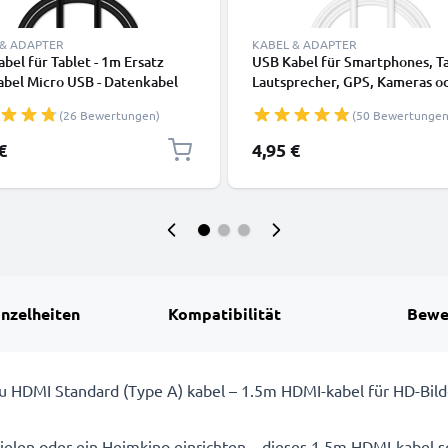
 & ADAPTER
KABEL & ADAPTER
bel für Tablet - 1m Ersatz
USB Kabel für Smartphones, Ta
abel Micro USB - Datenkabel
Lautsprecher, GPS, Kameras o
Smartwatch - Ladekabel 1m 1
(26 Bewertungen)
(50 Bewertungen
Datenkabel weiß
€
4,95 €
inzelheiten
Kompatibilität
Bewe
HDMI Standard (Type A) kabel – 1.5m HDMI-kabel für HD-Bildqu
spielen oder ein Heimkino einrichten – dieses 1.5m HDMI-kabel