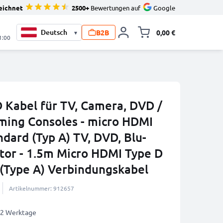
eichnet
2500+
Bewertungen auf
Google
B2B
0,00 €
▾
Minika
1:00
 Kabel für TV, Camera, DVD /
aming Consoles - micro HDMI
ndard (Typ A) TV, DVD, Blu-
tor - 1.5m Micro HDMI Type D
(Type A) Verbindungskabel
Artikelnummer: 912657
1-2 Werktage