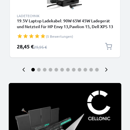
LADETECHNIK
19.5V Laptop Ladekabel: 90W 65W 45W Ladegerät
und Netzteil für HP Envy 13,Pavilion 15, Dell XPS 13
Notebook PCs - 2.6m Netzkabel HP 709986-003,
(5 Bewertungen)
H6Y89AA
Sonderpreis
28,45 €
Regulärer Preis
29,95 €