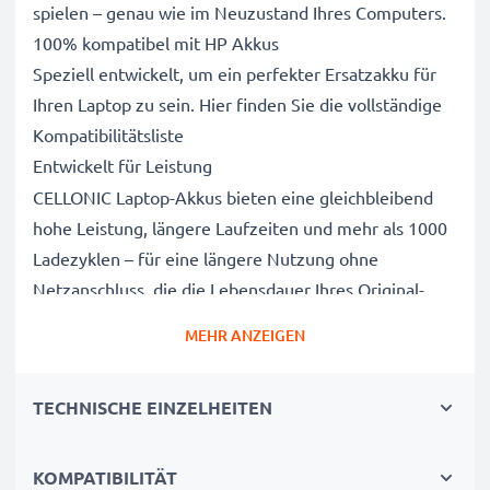
spielen – genau wie im Neuzustand Ihres Computers.
100% kompatibel mit HP Akkus
Speziell entwickelt, um ein perfekter Ersatzakku für
Ihren Laptop zu sein. Hier finden Sie die vollständige
Kompatibilitätsliste
Entwickelt für Leistung
CELLONIC Laptop-Akkus bieten eine gleichbleibend
hohe Leistung, längere Laufzeiten und mehr als 1000
Ladezyklen – für eine längere Nutzung ohne
Netzanschluss, die die Lebensdauer Ihres Original-
Laptop-Akkus erreicht oder übertrifft
MEHR ANZEIGEN
CE-, FCC- & RoHS-geprüft
Unsere Akkuzellen der Klasse A werden rigoros
TECHNISCHE EINZELHEITEN
getestet, um ein optimales Sicherheitsniveau zu
gewährleisten, und verfügen über einen integrierten
Kurzschluss-, Überhitzungs- und
KOMPATIBILITÄT