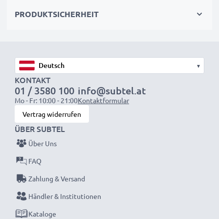
Passt auch in das Original-Ladegerät
PRODUKTSICHERHEIT
HINWEIS:
Für optimale Leistung und Langlebigkeit
laden Sie die Akkus vor der ersten Nutzung
vollständig auf.
▾
KONTAKT
Jeder CELLONIC Akku wird streng geprüft, um
01 / 3580 100
info@subtel.at
Mo - Fr: 10:00 - 21:00
Kontaktformular
höchste Leistung und lange Lebensdauer zu
Vertrag widerrufen
garantieren.
ÜBER SUBTEL
Jetzt bestellen – Schnelle Lieferung & 3 Jahren
Über Uns
Garantie!
FAQ
Zahlung & Versand
Händler & Institutionen
Kataloge