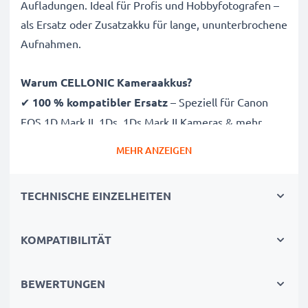
Aufladungen. Ideal für Profis und Hobbyfotografen –
als Ersatz oder Zusatzakku für lange, ununterbrochene
Aufnahmen.
Warum CELLONIC Kameraakkus?
✔
100 % kompatibler Ersatz
– Speziell für Canon
EOS 1D Mark II, 1Ds, 1Ds Mark II Kameras & mehr
entwickelt. Klicken Sie oben auf „Kompatibilität“, um
MEHR ANZEIGEN
die vollständige Liste passender Modele zu sehen
✔
Garantierte 2000mAh Kapazität
– Liefert
TECHNISCHE EINZELHEITEN
2000mAh bei 12V für ausgedehnte Fotosessions
✔
Hochwertige NiMH Technologie
– Für stabile
Energie, längere Lebensdauer und hohe Effizienz
KOMPATIBILITÄT
✔
Beste Qualität & Sicherheit
– Getestet für
höchste Sicherheits- und Zuverlässigkeitsstandards
BEWERTUNGEN
✔
Einfache Installation & Perfekte Passform
–