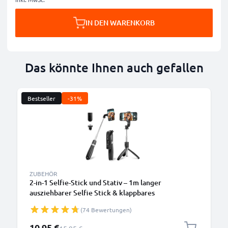
IN DEN WARENKORB
Das könnte Ihnen auch gefallen
Bestseller
-31%
ZUBEHÖR
2-in-1 Selfie-Stick und Stativ – 1m langer
ausziehbarer Selfie Stick & klappbares
Dreibeinstativ mit Bluetooth Fernbedienung für
(74 Bewertungen)
Handy und Kamera – kompatibel mit iPhone, GoPro,
Android & weiteren – Schwarz
Sonderpreis
10,95 €