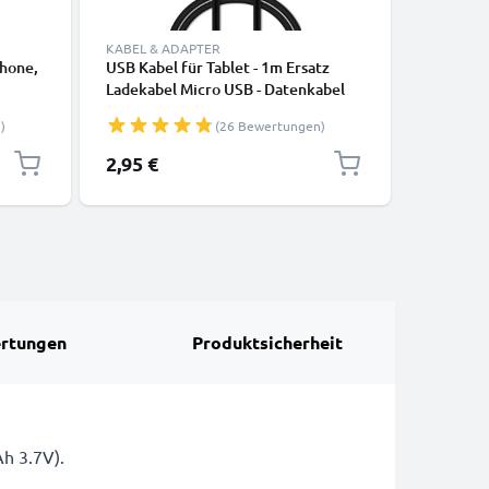
KABEL & ADAPTER
LADETECH
hone,
USB Kabel für Tablet - 1m Ersatz
KFZ Lade
Ladekabel Micro USB - Datenkabel
/ 8800 / 
PVC
2.0
8910i / 
)
(26 Bewertungen)
Ladekabe
2,95 €
5,95 €
rtungen
Produktsicherheit
h 3.7V).