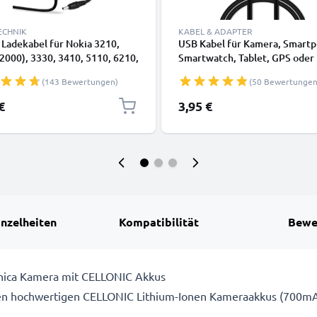
ECHNIK
KABEL & ADAPTER
Ladekabel für Nokia 3210,
USB Kabel für Kamera, Smartp
2000), 3330, 3410, 5110, 6210,
Smartwatch, Tablet, GPS oder
6310, 6310i, 8210, 8310, 8810,
Kopfhörer - Ladekabel 1m 1A 
(143 Bewertungen)
(50 Bewertungen
Smartphone - 0.5A / 500mA
Datenkabel schwarz
 Ladegerät 1.4m,
€
3,95 €
ladekabel
inzelheiten
Kompatibilität
Bewe
Konica Kamera mit CELLONIC Akkus
en hochwertigen CELLONIC Lithium-Ionen Kameraakkus (700mA