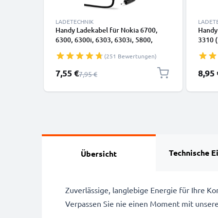
LADETECHNIK
LADET
Handy Ladekabel für Nokia 6700,
Handy 
6300, 6300i, 6303, 6303i, 5800,
3310 (
5310, 3110, E90, E72, E71, N73, N70,
6230, 
(251 Bewertungen)
N8 Smartphone - 0.5A / 500mA
8850 
2.0mm Ladegerät 1.10m,
3.5mm
Sonderpreis
7,55 €
8,95 
Regulärer Preis
7,95 €
Handyladekabel
Handy
Technische E
Übersicht
Zuverlässige, langlebige Energie für Ihre 
Verpassen Sie nie einen Moment mit unser