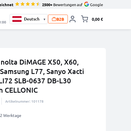
eichnet
2500+
Bewertungen auf
Google
B2B
0,00 €
▾
Minika
1:00
inolta DiMAGE X50, X60,
 Samsung L77, Sanyo Xacti
LI72 SLB-0637 DB-L30
on CELLONIC
Artikelnummer: 101178
1-2 Werktage