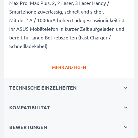
Max Pro, Max Plus, 2, 2 Laser, 3 Laser Handy /
Smartphone zuverlässig, schnell und sicher.
Mit der 1A / 1000mA hohen Ladegeschwindigkeit ist
Ihr ASUS Mobiltelefon in kurzer Zeit aufgeladen und
bereit für lange Betriebszeiten (Fast Charger /
Schnellladekabel).
Schnelles Laden mit breiter Kompatibilität: Micro
MEHR ANZEIGEN
USB Ladekabel / Netzteil
✔ Micro USB Anschluss / Stecker - Aufladekabel für
TECHNISCHE EINZELHEITEN
alle Handys mit Micro USB Ladebuchse /
Ladeanschluss
✔ Kurze Ladezeiten & schnelles Laden
KOMPATIBILITÄT
- Akkuladegerät mit 1A / 1000mA hoher
Ladegeschwindigkeit
BEWERTUNGEN
✔ Langlebig verarbeitetes Netzladegerät -