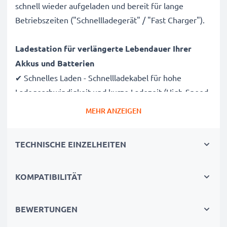
schnell wieder aufgeladen und bereit für lange
Betriebszeiten ("Schnellladegerät" / "Fast Charger").
Ladestation für verlängerte Lebendauer Ihrer
Akkus und Batterien
✔ Schnelles Laden - Schnellladekabel für hohe
Ladegeschwindigkeit und kurze Ladezeit (High-Speed
Charging Cable)
MEHR ANZEIGEN
✔ Schonende, sichere Ladung - Modernes
Netzladegerät für schonende Ladung und ein langes
TECHNISCHE EINZELHEITEN
Leben Ihrer Akkus
✔ Sichere Stromversorgung - Aufladegerät mit
KOMPATIBILITÄT
Kurzschluss-, Überhitzungs- und
Überspannungsschutz
BEWERTUNGEN
Unabhängigkeit und Flexibilität genießen