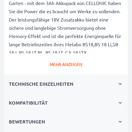
Garten - mit dem 3Ah Akkupack von CELLONIC haben
Sie die Power die es braucht um Werke zu vollenden.
Der leistungsfähige 18V Zusatzakku bietet eine
sichere und langlebige Stromversorgung ohne
Memory-Effekt und ist die perfekte Energiequelle für
lange Betriebszeiten ihres Metabo BS18,BS 18 Li,SB
18 L,BS 18 LT BL, BS 18 LT, GA 18 LTX
Akkuwerkzeugs.
MEHR ANZEIGEN
Metabo BS18,BS 18 Li,SB 18 L,BS 18 LT BL, BS 18
TECHNISCHE EINZELHEITEN
LT, GA 18 LTX Wechselakku 6.25455,
6.25468,6.25457, 6.25469
KOMPATIBILITÄT
Marke
: CELLONIC Power Tool Replacement Battery
Kapazität
: 3Ah Zusatzakku
Spannung
: 18V
BEWERTUNGEN
Zelltyp
: Li Ion Akkupack / Battery Pack