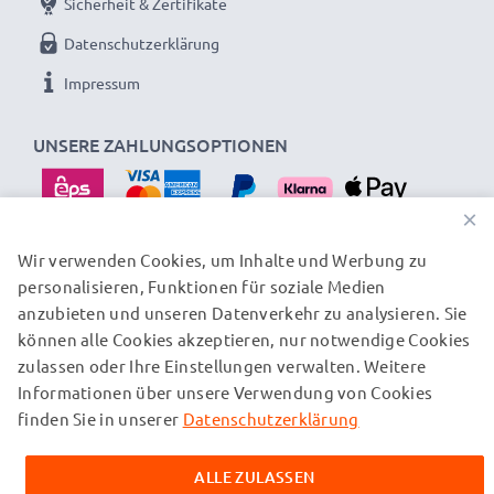
Sicherheit & Zertifikate
Datenschutzerklärung
Impressum
UNSERE ZAHLUNGSOPTIONEN
×
Wir verwenden Cookies, um Inhalte und Werbung zu
personalisieren, Funktionen für soziale Medien
UNSERE VERSANDPARTNER
anzubieten und unseren Datenverkehr zu analysieren. Sie
können alle Cookies akzeptieren, nur notwendige Cookies
zulassen oder Ihre Einstellungen verwalten. Weitere
© subtel.at 2026
Informationen über unsere Verwendung von Cookies
Alle Preise verstehen sich inklusive Mehrwertsteuer und
zuzüglich Versandkosten. Bitte beachten Sie, dass alle
finden Sie in unserer
Datenschutzerklärung
aufgeführten Marken eingetragene Marken ihrer jeweiligen
Inhaber sind und ausschließlich zur Information über unsere
ALLE ZULASSEN
Produkte auf unseren Webseiten genannt werden.