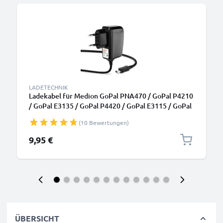
LADETECHNIK
Ladekabel für Medion GoPal PNA470 / GoPal P4210
/ GoPal E3135 / GoPal P4420 / GoPal E3115 / GoPal
PNA210T GPS Navigator - Mini USB Ladegerät , 1A /
(10 Bewertungen)
1000mA Ladekabel 1.1m - Netzteil, Steckdose
9,95 €
ÜBERSICHT