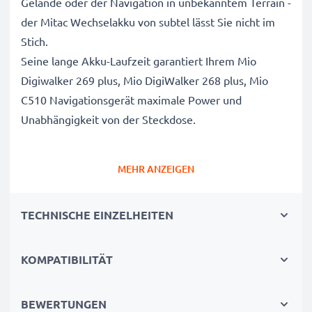
Gelände oder der Navigation in unbekanntem Terrain -
der Mitac Wechselakku von subtel lässt Sie nicht im
Stich.
Seine lange Akku-Laufzeit garantiert Ihrem Mio
Digiwalker 269 plus, Mio DigiWalker 268 plus, Mio
C510 Navigationsgerät maximale Power und
Unabhängigkeit von der Steckdose.
Mitac Mio Digiwalker 269 plus, Mio DigiWalker 268
MEHR ANZEIGEN
plus, Mio C510 Navigationsgeräte Ersatzakku BP-
LP1230:
TECHNISCHE EINZELHEITEN
Marke
: subtel Austauschakku
Kapazität
: 1250mAh
KOMPATIBILITÄT
Spannung
: 3.6V - 3.7V
Zelltyp
: Lithium Ionen
Abmessungen
: 49.56 x 36.12 x 6.46mm
BEWERTUNGEN