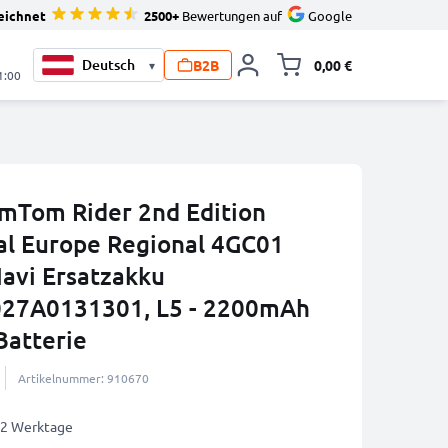
eichnet
2500+
Bewertungen auf
Google
B2B
0,00 €
▾
Minika
1:00
omTom Rider 2nd Edition
al Europe Regional 4GC01
Navi Ersatzakku
27A0131301, L5 - 2200mAh
Batterie
Artikelnummer: 910670
1-2 Werktage