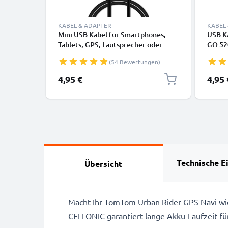
KABEL & ADAPTER
KABEL
Mini USB Kabel für Smartphones,
USB K
Tablets, GPS, Lautsprecher oder
GO 52
Kopfhörer - Ladekabel und
ONE XL
(54 Bewertungen)
Datenkabel 1m 1A PVC schwarz
Ladek
schwa
4,95 €
4,95 
Technische E
Übersicht
Macht Ihr TomTom Urban Rider GPS Navi wi
CELLONIC garantiert lange Akku-Laufzeit f