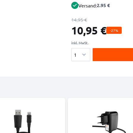
2.95 €
Versand:
14,95 €
10,95 €
-27%
inkl. MwSt.
Menge