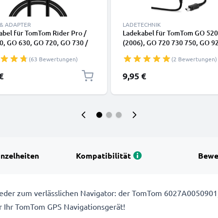
 & ADAPTER
LADETECHNIK
abel für TomTom Rider Pro /
Ladekabel für TomTom GO 520
0, GO 630, GO 720, GO 730 /
(2006), GO 720 730 750, GO 9
 / XL 2 / Trucker 5000 / Start -
950, ONE XL, Urban Rider, Rid
(63 Bewertungen)
(2 Bewertungen)
abel 1m 1A PVC Datenkabel
GPS Navigator - Mini USB Lade
rz
2A / 2000mA Ladekabel 1,2m -
€
9,95 €
Netzteil, Steckdose
inzelheiten
Kompatibilität
Bewe
eder zum verlässlichen Navigator: der TomTom 6027A0050901
ür Ihr TomTom GPS Navigationsgerät!