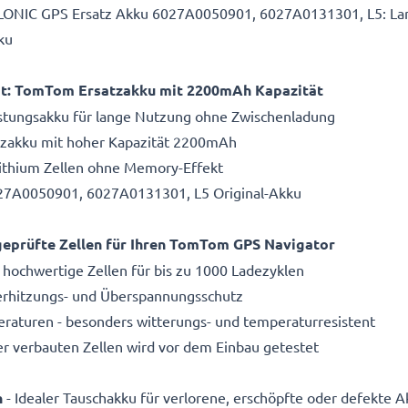
LLONIC GPS Ersatz Akku 6027A0050901, 6027A0131301, L5: Lan
ku
zeit: TomTom Ersatzakku mit 2200mAh Kapazität
istungsakku für lange Nutzung ohne Zwischenladung
atzakku mit hoher Kapazität 2200mAh
Lithium Zellen ohne Memory-Effekt
27A0050901, 6027A0131301, L5 Original-Akku
eprüfte Zellen für Ihren TomTom GPS Navigator
 hochwertige Zellen für bis zu 1000 Ladezyklen
Überhitzungs- und Überspannungsschutz
aturen - besonders witterungs- und temperaturresistent
r verbauten Zellen wird vor dem Einbau getestet
n
- Idealer Tauschakku für verlorene, erschöpfte oder defekte A