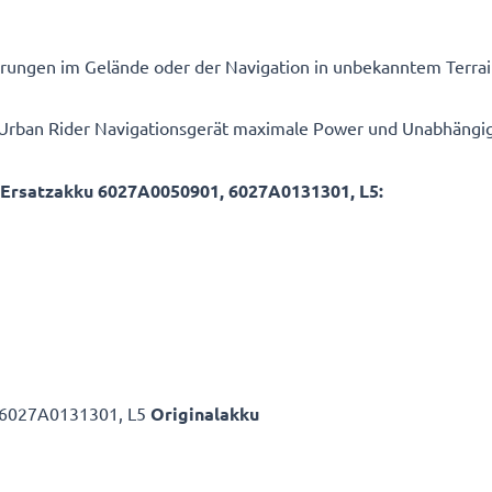
derungen im Gelände oder der Navigation in unbekanntem Terr
m Urban Rider Navigationsgerät maximale Power und Unabhängig
Ersatzakku 6027A0050901, 6027A0131301, L5:
 6027A0131301, L5
Originalakku