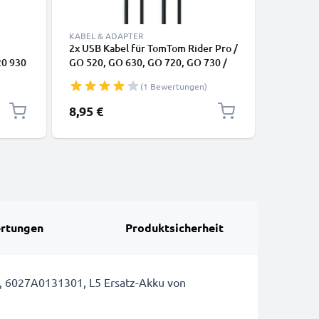
KABEL & ADAPTER
KABEL & 
2x USB Kabel für TomTom Rider Pro /
KFZ USB 
20 930
GO 520, GO 630, GO 720, GO 730 /
USB Lade
er Pro
ONE XL / XL 2 / Trucker 5000 -
(1 Bewertungen)
gerät ,
Ladekabel 1m 1A PVC Datenkabel
schwarz
8,95 €
9,95 €
rtungen
Produktsicherheit
, 6027A0131301, L5 Ersatz-Akku von