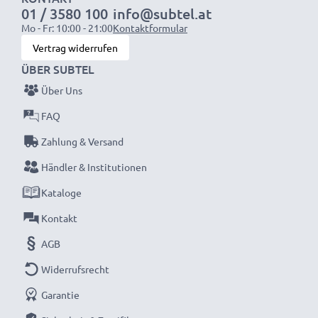
01 / 3580 100
info@subtel.at
1x 2000mAh Akku:
ca. 4 Stunden
Mo - Fr: 10:00 - 21:00
Kontaktformular
1x 3000mAh Akku:
ca. 6 Stunden
Vertrag widerrufen
ÜBER SUBTEL
HINWEIS:
Für beste Leistung und lange Lebensdauer
Über Uns
bitte Akkus vor dem ersten Einsatz vollständig
aufladen.
FAQ
Zahlung & Versand
Verpassen Sie nie wieder einen Moment mit dem
Händler & Institutionen
kompakten LCD-Ladegerät von CELLONIC. Jetzt
Kataloge
bestellen mit schneller Lieferung und 3 Jahren
Garantie!
Kontakt
AGB
Widerrufsrecht
Garantie