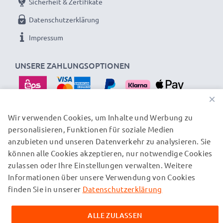
Sicherheit & Zertifikate
Datenschutzerklärung
Impressum
UNSERE ZAHLUNGSOPTIONEN
×
Wir verwenden Cookies, um Inhalte und Werbung zu
personalisieren, Funktionen für soziale Medien
UNSERE VERSANDPARTNER
anzubieten und unseren Datenverkehr zu analysieren. Sie
können alle Cookies akzeptieren, nur notwendige Cookies
zulassen oder Ihre Einstellungen verwalten. Weitere
© subtel.at 2026
Informationen über unsere Verwendung von Cookies
Alle Preise verstehen sich inklusive Mehrwertsteuer und
zuzüglich Versandkosten. Bitte beachten Sie, dass alle
finden Sie in unserer
Datenschutzerklärung
aufgeführten Marken eingetragene Marken ihrer jeweiligen
Inhaber sind und ausschließlich zur Information über unsere
ALLE ZULASSEN
Produkte auf unseren Webseiten genannt werden.