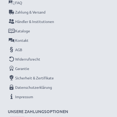
FAQ
Verbessern Sie Ihre Aufnahmen mit unserem
Zahlung & Versand
CELLONIC Auslöser – präzise Steuerung für
Händler & Institutionen
scharfe, wackelfreie Fotos. Bestellen Sie jetzt für
schnelle Lieferung und eine 3-jährige Garantie!
Kataloge
Kontakt
AGB
Widerrufsrecht
Garantie
Sicherheit & Zertifikate
Datenschutzerklärung
Impressum
UNSERE ZAHLUNGSOPTIONEN