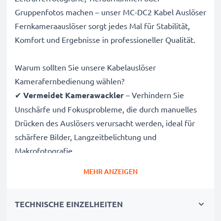
Gruppenfotos machen – unser MC-DC2 Kabel Auslöser
Fernkameraauslöser sorgt jedes Mal für Stabilität,
Komfort und Ergebnisse in professioneller Qualität.
Warum sollten Sie unsere Kabelauslöser
Kamerafernbedienung wählen?
✔
Vermeidet Kamerawackler
– Verhindern Sie
Unschärfe und Fokusprobleme, die durch manuelles
Drücken des Auslösers verursacht werden, ideal für
schärfere Bilder, Langzeitbelichtung und
Makrofotografie.
✔
Spart Zeit bei der Bildkomposition
– Kein Hin
MEHR ANZEIGEN
und Her mehr! Stellen Sie Szenen ein und passen Sie
Motive an, ohne zur Kamera zurückkehren zu müssen.
TECHNISCHE EINZELHEITEN
✔
Ideal für Tier- und Naturfotografie
– Lösen Sie
den Auslöser aus der Ferne aus, um Tiere nicht zu