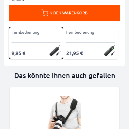
IN DEN WARENKORB
Fernbedienung
Fernbedienung
9,95 €
21,95 €
Das könnte Ihnen auch gefallen
B