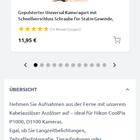
Gepolsterter Universal Kameragurt mit
Schnellverschluss Schraube für Stativ-Gewinde,
schwarz - Trageriemen längenverstellbar: max
(14 Bewertungen)
1,50m Schultergurt, Tragegurt, Kameraband
11,95 €
ÜBERSICHT
Nehmen Sie Aufnahmen aus der Ferne mit unserem
Kabelauslöser Auslöser auf – ideal für Nikon CoolPix
P1000, D3100 Kameras.
Egal, ob Sie Langzeitbelichtungen,
Zeitrafferfotografie, Tieraufnahmen oder