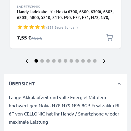
LADETECHNIK
Handy Ladekabel für Nokia 6700, 6300, 6300i, 6303,
6303i, 5800, 5310, 3110, E90, E72, E71, N73, N70,
N8 Smartphone - 0.5A / 500mA 2.0mm Ladegerät
(251 Bewertungen)
1.10m, Handyladekabel
Sonderpreis
7,55 €
Regulärer Preis
7,95 €
ÜBERSICHT
Lange Akkulaufzeit und volle Energie! Mit dem
hochwertigen Nokia N78 N79 N95 8GB Ersatzakku BL-
6F von CELLONIC hat Ihr Handy / Smartphone wieder
maximale Leistung