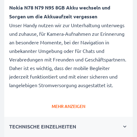
Nokia N78 N79 N95 8GB Akku wechseln und
Sorgen um die Akkuaufzeit vergessen
Unser Handy nutzen wir zur Unterhaltung unterwegs
und zuhause, für Kamera-Aufnahmen zur Erinnerung
an besondere Momente, bei der Navigation in
unbekannter Umgebung oder für Chats und
Verabredungen mit Freunden und Geschäftspartnern.
Daher ist es wichtig, dass der mobile Begleiter
jederzeit funktiontiert und mit einer sicheren und
langelebigen Stromversorgung ausgestattet ist.
Der CELLONIC Nokia N78 N79 N95 8GB Wechselakku
MEHR ANZEIGEN
wurde mit diesem Hintergrund speziell für das N78
N79 N95 8GB Handy / Smartphone entwickelt.
TECHNISCHE EINZELHEITEN
Mit diesem, neuen Akku hat Ihr Mobiltelefon mehr als
genug Power für die täglichen, kleinen und großen