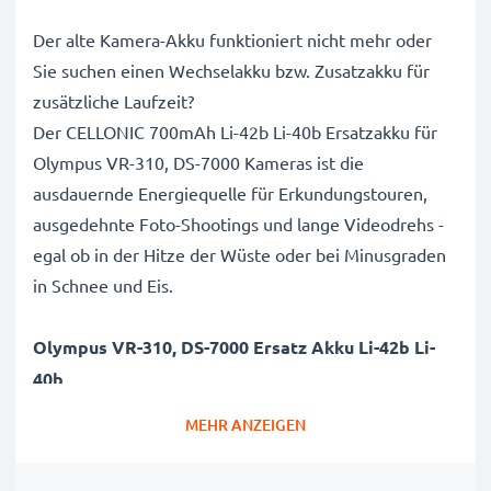
Der alte Kamera-Akku funktioniert nicht mehr oder
Sie suchen einen Wechselakku bzw. Zusatzakku für
zusätzliche Laufzeit?
Der CELLONIC 700mAh Li-42b Li-40b Ersatzakku für
Olympus VR-310, DS-7000 Kameras ist die
ausdauernde Energiequelle für Erkundungstouren,
ausgedehnte Foto-Shootings und lange Videodrehs -
egal ob in der Hitze der Wüste oder bei Minusgraden
in Schnee und Eis.
Olympus VR-310, DS-7000 Ersatz Akku Li-42b Li-
40b
Marke
: CELLONIC Camera Replacement Battery
MEHR ANZEIGEN
Kapazität
: 700mAh Zusatzakku
Spannung
: 3.6V - 3.7V