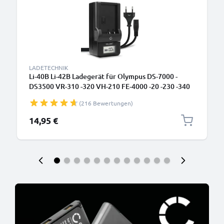
LADETECHNIK
Li-40B Li-42B Ladegerät für Olympus DS-7000 -
DS3500 VR-310 -320 VH-210 FE-4000 -20 -230 -340
Tough TG-320 Kamera-Akkus von CELLONIC
(216 Bewertungen)
14,95 €