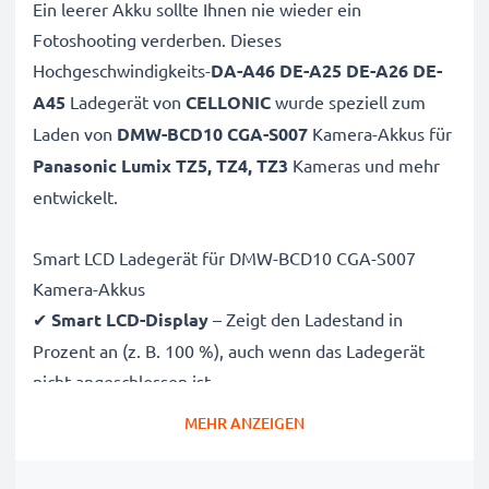
Ein leerer Akku sollte Ihnen nie wieder ein
Fotoshooting verderben. Dieses
Hochgeschwindigkeits-
DA-A46 DE-A25 DE-A26 DE-
A45
Ladegerät von
CELLONIC
wurde speziell zum
Laden von
DMW-BCD10 CGA-S007
Kamera-Akkus für
Panasonic Lumix TZ5, TZ4, TZ3
Kameras und mehr
entwickelt.
Smart LCD Ladegerät für DMW-BCD10 CGA-S007
Kamera-Akkus
✔
Smart LCD-Display
– Zeigt den Ladestand in
Prozent an (z. B. 100 %), auch wenn das Ladegerät
nicht angeschlossen ist
✔
Globale Kompatibilität
– 100V–250V Eingang für
MEHR ANZEIGEN
weltweiten Einsatz
✔
Intelligentes Laden
– Sanfte, variable Spannung