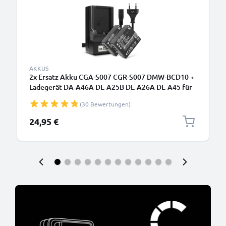
AKKUS
2x Ersatz Akku CGA-S007 CGR-S007 DMW-BCD10 +
Ladegerät DA-A46A DE-A25B DE-A26A DE-A45 für
Panasonic Lumix DMC-TZ5 DMC-TZ5 DMC-TZ3 DMC-
(30 Bewertungen)
TZ1 DMC-TZ4 DMC-TZ2 Kamera - 900mAh
Ersatzakku Batterie, Ladekabel, Akkuladegerät
24,95 €