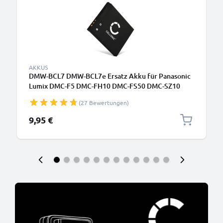
AKKUS
DMW-BCL7 DMW-BCL7e Ersatz Akku für Panasonic
Lumix DMC-F5 DMC-FH10 DMC-FS50 DMC-SZ10
DMC-SZ3 DMC-SZ8 DMC-SZ9 DMC-XS1 DMC-XS3 -
(27 Bewertungen)
Kamera Ersatzakku - Kameraakku 600mAh, Batterie
9,95 €