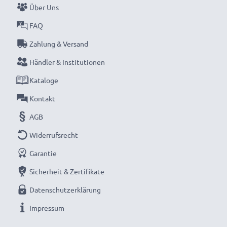
Über Uns
aufladen.
FAQ
Verpassen Sie nie wieder einen Moment mit dem
Zahlung & Versand
kompakten LCD-Ladegerät von CELLONIC. Jetzt
Händler & Institutionen
bestellen mit schneller Lieferung und 3 Jahren
Kataloge
Garantie!
Kontakt
AGB
Widerrufsrecht
Garantie
Sicherheit & Zertifikate
Datenschutzerklärung
Impressum