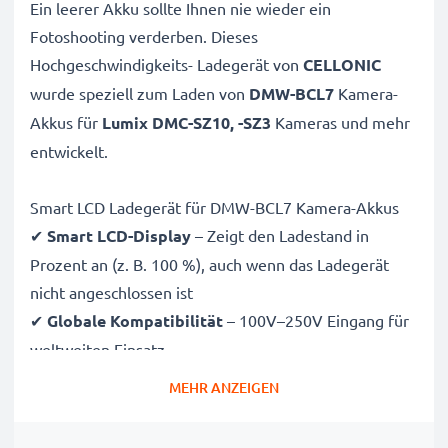
Ein leerer Akku sollte Ihnen nie wieder ein
Fotoshooting verderben. Dieses
Hochgeschwindigkeits-
Ladegerät von
CELLONIC
wurde speziell zum Laden von
DMW-BCL7
Kamera-
Akkus für
Lumix DMC-SZ10, -SZ3
Kameras und mehr
entwickelt.
Smart LCD Ladegerät für DMW-BCL7 Kamera-Akkus
✔
Smart LCD-Display
– Zeigt den Ladestand in
Prozent an (z. B. 100 %), auch wenn das Ladegerät
nicht angeschlossen ist
✔
Globale Kompatibilität
– 100V–250V Eingang für
weltweiten Einsatz
✔
Intelligentes Laden
– Sanfte, variable Spannung
MEHR ANZEIGEN
verlängert die Lebensdauer des Akkus
✔
Zertifizierte Sicherheit
– CE- und RoHS-zertifiziert