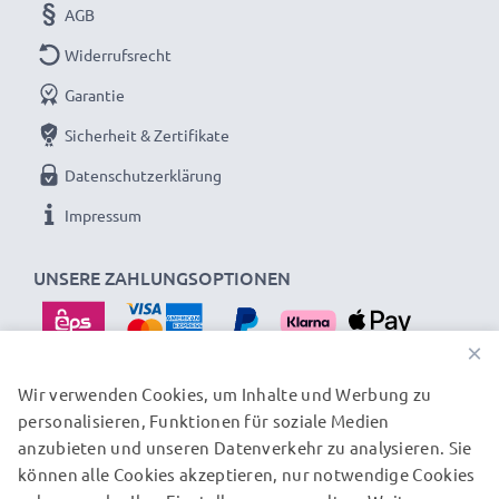
Zellen ohne Memory-Effekt
AGB
✔ 100% kompatibler Ersatz für Panasonic VW-BC10
Widerrufsrecht
VW-VBK180 VW-VBK360 VW-VBL090 Original-Akku
Garantie
Lange Akku-Lebensdauer: Hochwertige,
Sicherheit & Zertifikate
geprüfte Zellen für Panasonic Digitalkameras
Datenschutzerklärung
✔ Langanhaltend gleichbleibende Leistung -
Impressum
hochwertige Zellen für bis zu 1000 Ladezyklen
✔ Zertifizierte Sicherheit - Kurzschluss-,
UNSERE ZAHLUNGSOPTIONEN
Überhitzungs- und Überspannungsschutz
✔ Geeignet für Minusgrade und hohe Temperaturen -
besonders witterungs- und temperaturresistent
×
✔ Regelmäßige, umfassende Tests - Jede der
Wir verwenden Cookies, um Inhalte und Werbung zu
verbauten Zellen wird vor dem Einbau getestet
personalisieren, Funktionen für soziale Medien
UNSERE VERSANDPARTNER
anzubieten und unseren Datenverkehr zu analysieren. Sie
Gerne genutzt als Austausch- oder Reserveakku für
können alle Cookies akzeptieren, nur notwendige Cookies