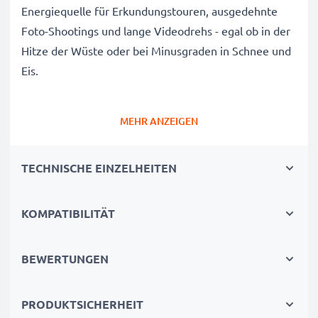
Energiequelle für Erkundungstouren, ausgedehnte
Foto-Shootings und lange Videodrehs - egal ob in der
Hitze der Wüste oder bei Minusgraden in Schnee und
Eis.
Panasonic HDC-SD40, SDR-S50, HC-V10 Ersatz
MEHR ANZEIGEN
Akku VW-BC10 VW-VBK180 VW-VBK360 VW-
VBL090
TECHNISCHE EINZELHEITEN
Marke
: subtel Camera Replacement Battery
Kapazität
: 3400mAh Zusatzakku
Spannung
KOMPATIBILITÄT
: 3.6V - 3.7V
Zelltyp
: Lithium Ionen Akkupack / Battery Pack
Abmessungen
: 43.10 x 41.08 x 30.80mm
BEWERTUNGEN
Farbe
: schwarz
Alternative für / Ersetzt:
VW-BC10 VW-VBK180
PRODUKTSICHERHEIT
VW-VBK360 VW-VBL090 Originalakku