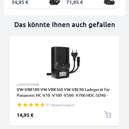
54,95 €
71,95 €
Das könnte Ihnen auch gefallen
LADETECHNIK
VW-VBK180 VW-VBK360 VW-VBL90 Ladegerät für
Panasonic HC-V10 -V100 -V500 -V700 HDC-SD40 -
SD60 -SD80 -SD90 SDR-S50, Nokia 3650 Kamera-
(77 Bewertungen)
Akkus von CELLONIC
14,95 €