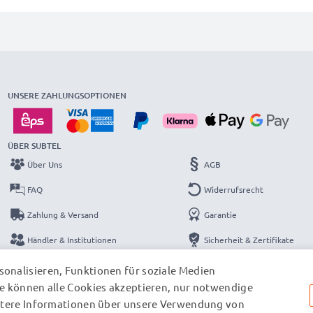
UNSERE ZAHLUNGSOPTIONEN
ÜBER SUBTEL
Über Uns
AGB
FAQ
Widerrufsrecht
Zahlung & Versand
Garantie
Händler & Institutionen
Sicherheit & Zertifikate
Kataloge
Datenschutzerklärung
onalisieren, Funktionen für soziale Medien
e können alle Cookies akzeptieren, nur notwendige
Kontakt
Impressum
eitere Informationen über unsere Verwendung von