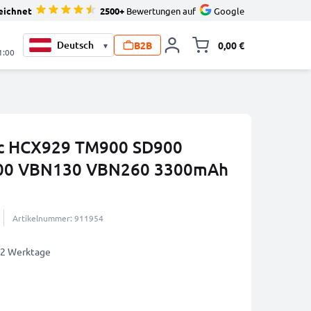
eichnet
2500+
Bewertungen auf
Google
B2B
0,00 €
▾
Minika
1:00
ic HCX929 TM900 SD900
00 VBN130 VBN260 3300mAh
Artikelnummer: 911954
1-2 Werktage