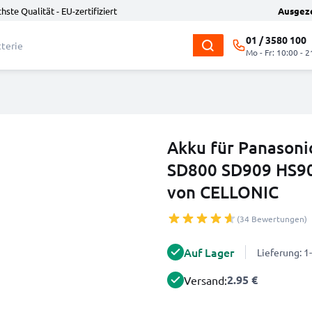
hste Qualität - EU-zertifiziert
Ausgez
01 / 3580 100
Mo - Fr: 10:00 - 2
Akku für Panason
SD800 SD909 HS9
von CELLONIC
(34 Bewertungen)
Auf Lager
Lieferung: 
2.95 €
Versand: