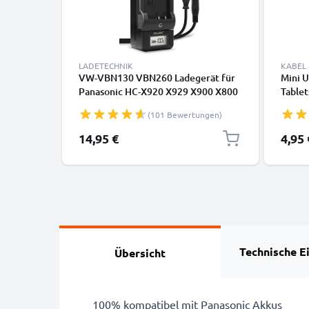
LADETECHNIK
KABEL
VW-VBN130 VBN260 Ladegerät für
Mini 
Panasonic HC-X920 X929 X900 X800
Tablet
HDC-TM900 HDC-SD900 SD800
Kopfhö
(101 Bewertungen)
Kamera-Akkus von CELLONIC
Daten
14,95 €
4,95 
Technische E
Übersicht
100% kompatibel mit Panasonic Akkus