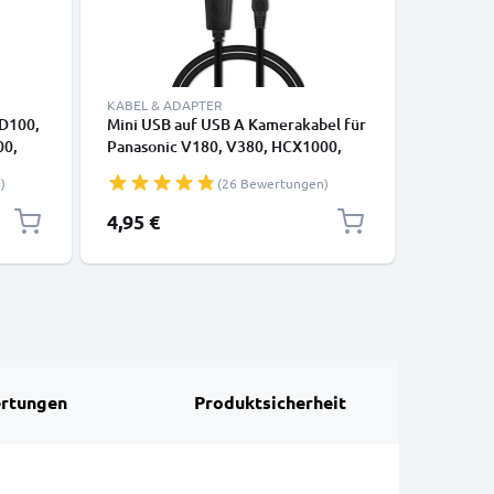
KABEL & ADAPTER
ZUBEHÖR
SD100,
Mini USB auf USB A Kamerakabel für
Kamera H
00,
Panasonic V180, V380, HCX1000,
Nikon, Ca
kabel
Lumix L1, DC SD 9, Lumix LC1, SD40
Panasoni
)
(26 Bewertungen)
er –
1A Schnellladedatenkabel
CELLONI
on
K1HY04YY0032, schwarz, PVC, 1m
4,95 €
6,95 €
von CELLONIC
rtungen
Produktsicherheit