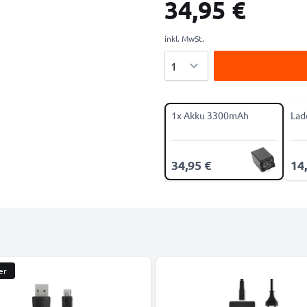
34,95 €
inkl. MwSt.
Menge
1x Akku 3300mAh
Lad
34,95 €
14
er