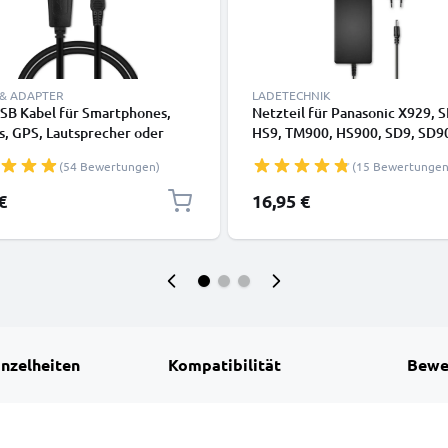
 & ADAPTER
LADETECHNIK
USB Kabel für Smartphones,
Netzteil für Panasonic X929, 
s, GPS, Lautsprecher oder
HS9, TM900, HS900, SD9, SD9
rer - Ladekabel und
SD800, K2GJ2DC00011 Strom
(54 Bewertungen)
(15 Bewertungen
kabel 1m 1A PVC schwarz
AC Adapter VSK0697 DC-Kuppl
Dummy-Akku – Netzadapter v
€
16,95 €
subtel
inzelheiten
Kompatibilität
Bewe