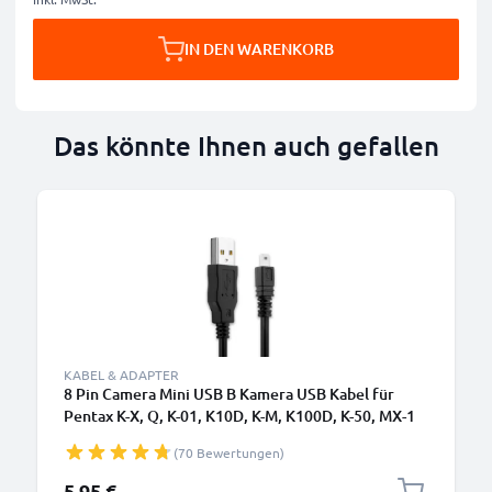
IN DEN WARENKORB
Das könnte Ihnen auch gefallen
KABEL & ADAPTER
8 Pin Camera Mini USB B Kamera USB Kabel für
Pentax K-X, Q, K-01, K10D, K-M, K100D, K-50, MX-1
Video-/ Fotokameras - I-USB7 I-USB17 I-USB98 I-
(70 Bewertungen)
USB122 Datenkabel 2.0, PVC Ladekabel
5,95 €