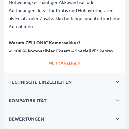
Notwendigkeit häufiger Akkuwechsel oder
Aufladungen. Ideal für Profis und Hobbyfotografen –
als Ersatz oder Zusatzakku für lange, ununterbrochene
Aufnahmen.
Warum CELLONIC Kameraakkus?
✔
100 % kompatibler Ersatz
– Speziell für Pentax
K100D, K110D, Pentax Optio 33L Kameras & mehr
MEHR ANZEIGEN
entwickelt. Klicken Sie oben auf „Kompatibilität“, um
die vollständige Liste passender Modele zu sehen
TECHNISCHE EINZELHEITEN
✔
Garantierte 1400mAh Kapazität
– Liefert
1400mAh bei 3.6V für ausgedehnte Fotosessions
✔
Hochwertige Lithium-Ionen Technologie
– Für
KOMPATIBILITÄT
stabile Energie, längere Lebensdauer und hohe
Effizienz
BEWERTUNGEN
✔
Beste Qualität & Sicherheit
– Getestet für