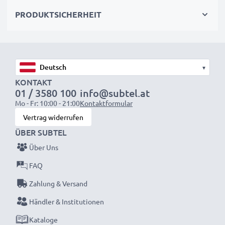
höchste Sicherheits- und Zuverlässigkeitsstandards
PRODUKTSICHERHEIT
✔
Einfache Installation & Perfekte Passform
–
Passt auch in das Original-Ladegerät
▾
KONTAKT
HINWEIS:
Für optimale Leistung und Langlebigkeit
01 / 3580 100
info@subtel.at
Mo - Fr: 10:00 - 21:00
Kontaktformular
laden Sie die Akkus vor der ersten Nutzung
Vertrag widerrufen
vollständig auf.
ÜBER SUBTEL
Jeder CELLONIC Akku wird streng geprüft, um
Über Uns
höchste Leistung und lange Lebensdauer zu
FAQ
garantieren.
Zahlung & Versand
Jetzt bestellen – Schnelle Lieferung & 3 Jahren
Händler & Institutionen
Garantie!
Kataloge