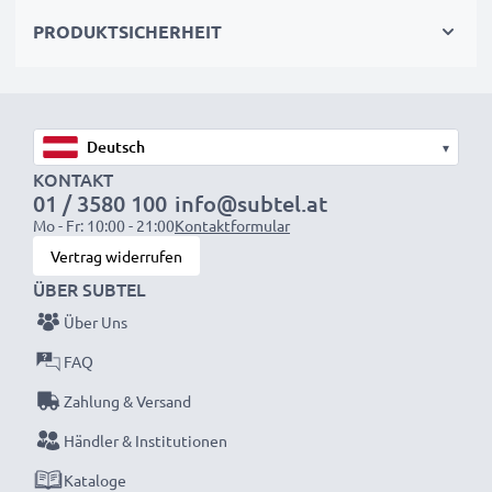
✔
Perfekt für:
Studiofotografie, Videostreaming,
PRODUKTSICHERHEIT
Vlogging, Porträt- und Produktfotografie
✔
100 % kompatibel
mit Sony Alpha77, A300, A200,
A350, A99 & mehr
▾
Sicheres, langlebiges Design
KONTAKT
01 / 3580 100
info@subtel.at
✔
Zertifizierter Schutz
– Kurzschluss-, Überhitzungs-
Mo - Fr: 10:00 - 21:00
Kontaktformular
& Überspannungsschutz
Vertrag widerrufen
✔
Hochwertiger Stecker
mit flexiblem,
ÜBER SUBTEL
bruchsicherem Kabel
Über Uns
AC-PW10AM Netzteil / Netzadapter
FAQ
Marke:
subtel Kamera-Stromversorgung
Zahlung & Versand
Eingangsspannung:
100-240V
Händler & Institutionen
Ausgangsspannung / Output Volt:
7.6V
Kataloge
Ausgangsstrom / Output Ampere:
1A