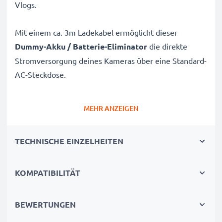
Vlogs.
Mit einem ca. 3m Ladekabel ermöglicht dieser
Dummy-Akku / Batterie-Eliminator
die direkte
Stromversorgung deines Kameras über eine Standard-
AC-Steckdose.
Zuverlässige, kontinuierliche Stromversorgung für
MEHR ANZEIGEN
Sony Kameras
✔
AC-Netzadapter
für unterbrechungsfreie
TECHNISCHE EINZELHEITEN
Stromversorgung
✔
Keine Ladeunterbrechungen
– ideal für
Bild-/Videobearbeitung, große Datenübertragungen
KOMPATIBILITÄT
oder ununterbrochene Wiedergabe
✔
Unterstützt DC-Laden
(falls mit deiner Kamera
BEWERTUNGEN
kompatibel)