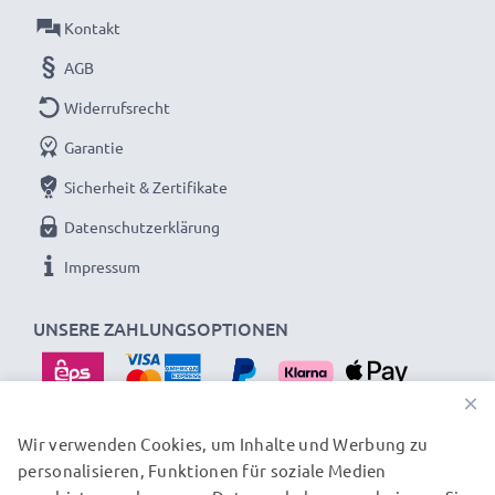
Stromkabel:
ca. 3m Ladekabel
Kontakt
AGB
Endlose Energie für deine Sony Kamera mit
Widerrufsrecht
unserem subtel AC-Adapter. Jetzt bestellen –
Garantie
schnelle Lieferung & 3 Jahre Garantie!
Sicherheit & Zertifikate
Datenschutzerklärung
Impressum
UNSERE ZAHLUNGSOPTIONEN
×
Wir verwenden Cookies, um Inhalte und Werbung zu
personalisieren, Funktionen für soziale Medien
UNSERE VERSANDPARTNER