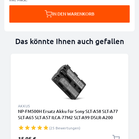
IN DEN WARENKORB
Das könnte Ihnen auch gefallen
AKKUS
NP-FM500H Ersatz Akku für Sony SLT-A58 SLT-A77
SLT-A65 SLT-A57 ILCA-77M2 SLT-A99 DSLR-A200
A68 A7 II A77 II A300 A350 A500 - Kamera
(25 Bewertungen)
Ersatzakku - Kameraakku 1600mAh, Batterie
15,95 €