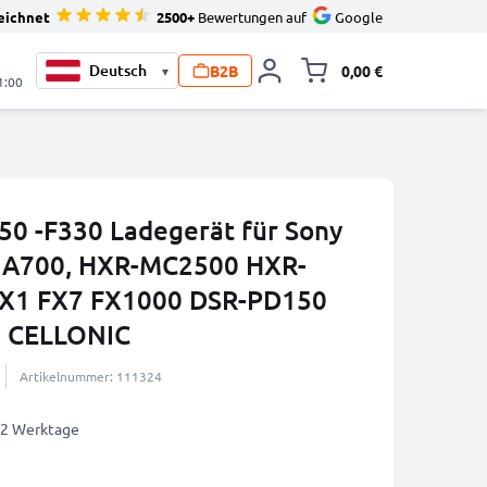
eichnet
2500+
Bewertungen auf
Google
B2B
0,00 €
▾
Minika
1:00
50 -F330 Ladegerät für Sony
, A700, HXR-MC2500 HXR-
X1 FX7 FX1000 DSR-PD150
n CELLONIC
Artikelnummer: 111324
1-2 Werktage