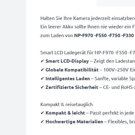
Halten Sie Ihre Kamera jederzeit einsatzb
Ein leerer Akku sollte Ihnen nie wieder ein
zum Laden von
NP-F970 -F550 -F750 -F330
Smart LCD Ladegerät für NP-F970 -F550 -F
✔
Smart LCD-Display
– Zeigt den Ladestand
✔
Globale Kompatibilität
– 100V–250V Ein
✔
Intelligentes Laden
– Sanfte, variable S
✔
Zertifizierte Sicherheit
– CE- und RoHS-z
Kompakt & reisetauglich
✔
Kompakt & leicht
– Passt perfekt in jed
✔
Hochwertige Materialien
– Flexibles, b