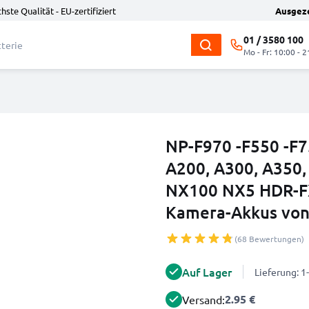
hste Qualität - EU-zertifiziert
Ausgez
01 / 3580 100
Mo - Fr: 10:00 - 2
NP-F970 -F550 -F7
A200, A300, A350
NX100 NX5 HDR-F
Kamera-Akkus vo
(68 Bewertungen)
Auf Lager
Lieferung: 
2.95 €
Versand: