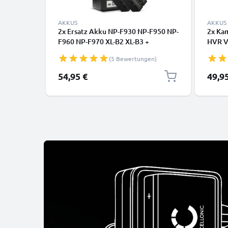
AKKUS
AKKUS
2x Ersatz Akku NP-F930 NP-F950 NP-
2x Ka
F960 NP-F970 XL-B2 XL-B3 +
HVR V
Ladegerät BC-VM50 für Sony HXR-
HD100
(5 Bewertungen)
NX100, Z Cam E2, HXR-MC2500,
NP-F9
NEX-FS700RH, NP-F330, NEX-
Ersat
54,95 €
49,9
FS700RH Kamera - 4400mAh
Ladeg
Ersatzakku Batterie, Ladekabel,
Batter
Akkuladegerät