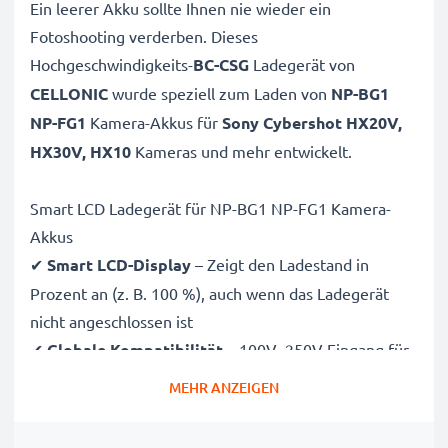
Ein leerer Akku sollte Ihnen nie wieder ein
Fotoshooting verderben. Dieses
Hochgeschwindigkeits-
BC-CSG
Ladegerät von
CELLONIC
wurde speziell zum Laden von
NP-BG1
NP-FG1
Kamera-Akkus für
Sony Cybershot HX20V,
HX30V, HX10
Kameras und mehr entwickelt.
Smart LCD Ladegerät für NP-BG1 NP-FG1 Kamera-
Akkus
✔
Smart LCD-Display
– Zeigt den Ladestand in
Prozent an (z. B. 100 %), auch wenn das Ladegerät
nicht angeschlossen ist
✔
Globale Kompatibilität
– 100V–250V Eingang für
weltweiten Einsatz
MEHR ANZEIGEN
✔
Intelligentes Laden
– Sanfte, variable Spannung
verlängert die Lebensdauer des Akkus