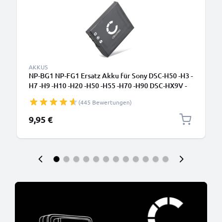
AKKUS
NP-BG1 NP-FG1 Ersatz Akku für Sony DSC-H50 -H3 -
H7 -H9 -H10 -H20 -H50 -H55 -H70 -H90 DSC-HX9V -
HX5V -HX7V -HX10V -HX20V DSC-W55 - Kamera
(445 Bewertungen)
Ersatzakku - Kameraakku 900mAh, Batterie
9,95 €