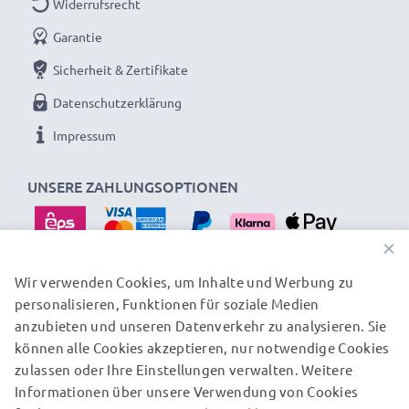
Widerrufsrecht
hochwertige Zellen für bis zu 1000 Ladezyklen
✔ Zertifizierte Sicherheit - Kurzschluss-,
Garantie
Überhitzungs- und Überspannungsschutz
Sicherheit & Zertifikate
✔ Geeignet für Minusgrade und hohe Temperaturen -
Datenschutzerklärung
besonders witterungs- und temperaturresistent
Impressum
✔ Regelmäßige, umfassende Tests - Jede der
verbauten Zellen wird vor dem Einbau getestet
UNSERE ZAHLUNGSOPTIONEN
Gerne genutzt als Austausch- oder Reserveakku für
Spiegelreflex, Systemkamera, Videokamera oder
×
Camcorder: Ersatz-Akkus von CELLONIC bieten eine
Wir verwenden Cookies, um Inhalte und Werbung zu
sichere Stromversorgung zu einem günstigen Preis.
personalisieren, Funktionen für soziale Medien
UNSERE VERSANDPARTNER
anzubieten und unseren Datenverkehr zu analysieren. Sie
können alle Cookies akzeptieren, nur notwendige Cookies
★ 3 Jahre Garantie auf Kamera-Akkus für Sony
zulassen oder Ihre Einstellungen verwalten. Weitere
© subtel.at 2026
Informationen über unsere Verwendung von Cookies
Alle Preise verstehen sich inklusive Mehrwertsteuer und
Video-Camcorder und Fotokamera