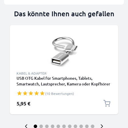
Das könnte Ihnen auch gefallen
KABEL & ADAPTER
USB OTG Kabel für Smartphones, Tablets,
Smartwatch, Lautsprecher, Kamera oder Kopfhörer
OTG Adapter USB C Type C Stecker auf USB A
(10 Bewertungen)
Buchse - USB Host Anschluss, On The Go
Adapterkabel silber
5,95 €