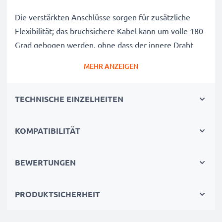
Die verstärkten Anschlüsse sorgen für zusätzliche
Flexibilität; das bruchsichere Kabel kann um volle 180
Grad gebogen werden, ohne dass der innere Draht
beschädigt wird.
MEHR ANZEIGEN
Mit E-Mark Smart Chip für intelligentes, sicheres und
TECHNISCHE EINZELHEITEN
superschnelles Laden; das 100 W USB C zu USB C
Kabel hat einen geraden Stecker und einen
rechtwinkligen USB C-Kabelstecker.
KOMPATIBILITÄT
BEWERTUNGEN
Rechtwinkliges USB C-Ladekabel – technische
Daten:
PRODUKTSICHERHEIT
CELLONIC® Daten- und Ladekabel /
Schnittstellenkabel