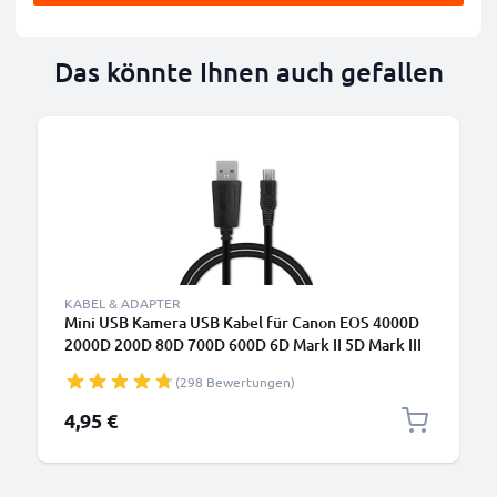
Das könnte Ihnen auch gefallen
B
KABEL & ADAPTER
Mini USB Kamera USB Kabel für Canon EOS 4000D
2000D 200D 80D 700D 600D 6D Mark II 5D Mark III
EOS M10 PowerShot G7X SX530 IXUS 185 Video-/
(298 Bewertungen)
Fotokameras - IFC-200U IFC-400PCU IFC-500U
Datenkabel 2.0, PVC Ladekabel
4,95 €